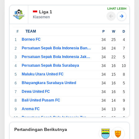
LIHAT LEBIH
Liga 1
Klasemen
#
TEAM
P
W
D
L
Borneo FC
1
34
25
4
5
Persatuan Sepak Bola Indonesia Bandung
2
34
24
7
3
Persatuan Sepak Bola Indonesia Jakarta
3
34
22
5
7
Persatuan Sepak Bola Surabaya
4
34
16
10
8
Maluku Utara United FC
5
34
15
8
11
Bhayangkara Surabaya United
6
34
16
5
13
Dewa United FC
7
34
16
5
13
Bali United Pusam FC
8
34
14
9
11
Arema FC
9
34
13
9
12
Persatuan Sepak Bola Indonesia Tangerang
10
34
13
6
15
PSIM Yogyakarta
11
34
11
12
11
Pertandingan Berikutnya
Persatuan Sepakbola Indonesia Kediri
12
34
11
6
17