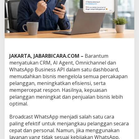
i
B
r
o
a
d
c
a
s
t
JAKARTA, JABARBICARA.COM –
Barantum
W
menyatukan CRM, AI Agent, Omnichannel dan
h
a
WhatsApp Business API dalam satu dashboard,
t
memudahkan bisnis mengelola semua percakapan
s
pelanggan, meningkatkan efisiensi, serta
A
mempercepat respon. Hasilnya, kepuasan
p
p
pelanggan meningkat dan penjualan bisnis lebih
R
optimal.
e
s
Broadcast WhatsApp menjadi salah satu cara
m
paling efektif untuk menjangkau pelanggan secara
i
u
cepat dan personal. Namun, jika menggunakan
n
layanan yang tidak sesuai kebijakan WhatsApp,