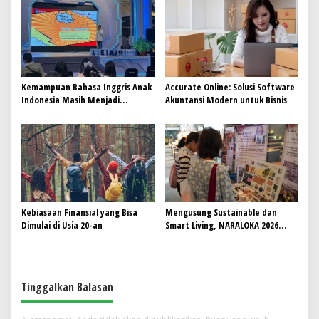
Kemampuan Bahasa Inggris Anak
Accurate Online: Solusi Software
Indonesia Masih Menjadi
Akuntansi Modern untuk Bisnis
Tantangan, Pendekatan
Pembelajaran Dinilai Perlu
Berubah
Kebiasaan Finansial yang Bisa
Mengusung Sustainable dan
Dimulai di Usia 20-an
Smart Living, NARALOKA 2026
Hadirkan Karya Terbaik
Mahasiswa BINUS @Malang
Tinggalkan Balasan