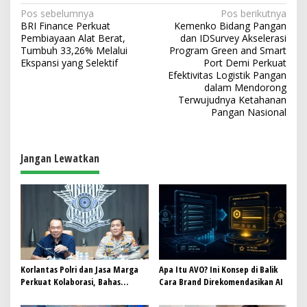
N
Pos sebelumnya
Pos berikutnya
BRI Finance Perkuat
Kemenko Bidang Pangan
a
Pembiayaan Alat Berat,
dan IDSurvey Akselerasi
v
Tumbuh 33,26% Melalui
Program Green and Smart
Ekspansi yang Selektif
Port Demi Perkuat
i
Efektivitas Logistik Pangan
dalam Mendorong
g
Terwujudnya Ketahanan
a
Pangan Nasional
s
i
Jangan Lewatkan
p
o
s
Korlantas Polri dan Jasa Marga
Apa Itu AVO? Ini Konsep di Balik
Perkuat Kolaborasi, Bahas
Cara Brand Direkomendasikan AI
Digitalisasi, Nataru hingga
Penertiban ODOL