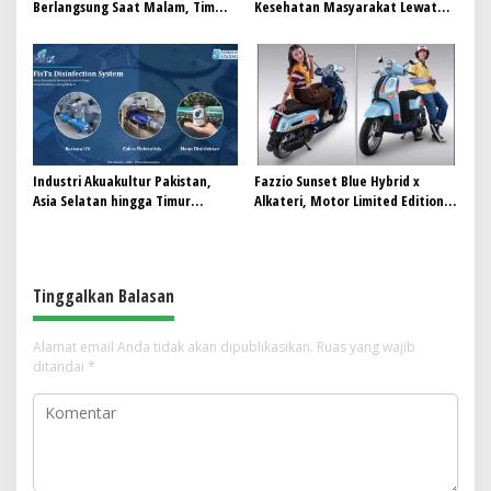
Berlangsung Saat Malam, Tim
Kesehatan Masyarakat Lewat
Kesehatan Jaga Kondisi Petugas
Khitanan Massal di Kotabunan
Industri Akuakultur Pakistan,
Fazzio Sunset Blue Hybrid x
Asia Selatan hingga Timur
Alkateri, Motor Limited Edition
Tengah Bersiap Terapkan Solusi
Buat Nyempurnain Look Retro-
Terlengkap dari Indonesia
Future Lo
Tinggalkan Balasan
Alamat email Anda tidak akan dipublikasikan.
Ruas yang wajib
ditandai
*