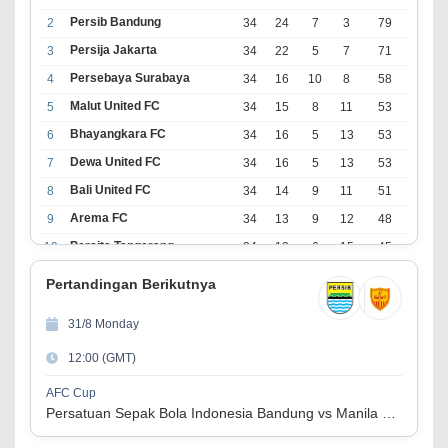
Persib Bandung
2
34
24
7
3
79
Persija Jakarta
3
34
22
5
7
71
Persebaya Surabaya
4
34
16
10
8
58
Malut United FC
5
34
15
8
11
53
Bhayangkara FC
6
34
16
5
13
53
Dewa United FC
7
34
16
5
13
53
Bali United FC
8
34
14
9
11
51
Arema FC
9
34
13
9
12
48
Persita Tangerang
10
34
13
6
15
45
PSIM Yogyakarta
11
34
11
12
11
45
Pertandingan Berikutnya
Persik Kediri
12
34
11
6
17
39
31/8 Monday
Persijap Jepara
13
34
9
9
16
36
12:00 (GMT)
Madura United FC
14
34
9
8
17
35
PSM Makassar
15
34
8
10
16
34
AFC Cup
Persatuan Sepak Bola Indonesia Bandung vs Manila Digger FC
Persis Solo
16
34
8
10
16
34
Semen Padang FC
17
34
5
5
24
20