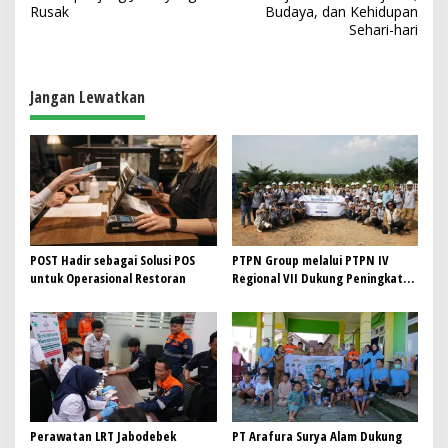
v
Rusak
Budaya, dan Kehidupan
i
Sehari-hari
g
a
Jangan Lewatkan
s
i
p
o
s
POST Hadir sebagai Solusi POS
PTPN Group melalui PTPN IV
untuk Operasional Restoran
Regional VII Dukung Peningkatan
Kompetensi Aparatur
Perkebunan Lewat Pelatihan
Avenza Maps di Way Kanan
Perawatan LRT Jabodebek
PT Arafura Surya Alam Dukung