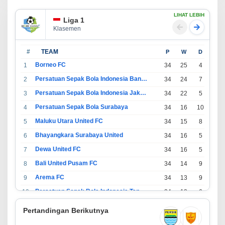
LIHAT LEBIH
Liga 1
Klasemen
#
TEAM
P
W
D
L
Borneo FC
1
34
25
4
5
Persatuan Sepak Bola Indonesia Bandung
2
34
24
7
3
Persatuan Sepak Bola Indonesia Jakarta
3
34
22
5
7
Persatuan Sepak Bola Surabaya
4
34
16
10
8
Maluku Utara United FC
5
34
15
8
11
Bhayangkara Surabaya United
6
34
16
5
13
Dewa United FC
7
34
16
5
13
Bali United Pusam FC
8
34
14
9
11
Arema FC
9
34
13
9
12
Persatuan Sepak Bola Indonesia Tangerang
10
34
13
6
15
PSIM Yogyakarta
11
34
11
12
11
Pertandingan Berikutnya
Persatuan Sepakbola Indonesia Kediri
12
34
11
6
17