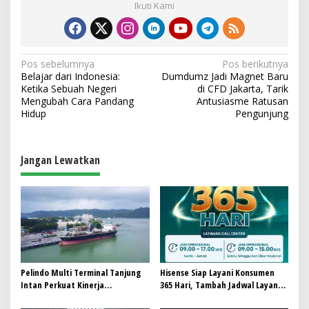
Ikuti Kami
N
Pos sebelumnya
Pos berikutnya
Belajar dari Indonesia:
Dumdumz Jadi Magnet Baru
a
Ketika Sebuah Negeri
di CFD Jakarta, Tarik
v
Mengubah Cara Pandang
Antusiasme Ratusan
Hidup
Pengunjung
i
g
a
Jangan Lewatkan
s
i
p
o
s
Pelindo Multi Terminal Tanjung
Hisense Siap Layani Konsumen
Intan Perkuat Kinerja
365 Hari, Tambah Jadwal Layanan
Operasional Pelabuhan
Call Center Hisense Care