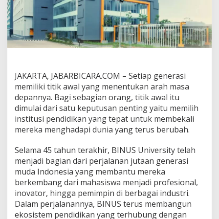
m
b
a
n
g
u
n
M
a
JAKARTA, JABARBICARA.COM – Setiap generasi
s
memiliki titik awal yang menentukan arah masa
a
depannya. Bagi sebagian orang, titik awal itu
D
e
dimulai dari satu keputusan penting yaitu memilih
p
institusi pendidikan yang tepat untuk membekali
a
mereka menghadapi dunia yang terus berubah.
n
,
Selama 45 tahun terakhir, BINUS University telah
K
i
menjadi bagian dari perjalanan jutaan generasi
n
muda Indonesia yang membantu mereka
i
berkembang dari mahasiswa menjadi profesional,
S
inovator, hingga pemimpin di berbagai industri.
a
Dalam perjalanannya, BINUS terus membangun
a
t
ekosistem pendidikan yang terhubung dengan