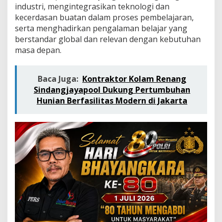
n
industri, mengintegrasikan teknologi dan
y
kecerdasan buatan dalam proses pembelajaran,
a
serta menghadirkan pengalaman belajar yang
G
i
berstandar global dan relevan dengan kebutuhan
l
masa depan.
i
r
a
Baca Juga:
Kontraktor Kolam Renang
n
Sindangjayapool Dukung Pertumbuhan
K
Hunian Berfasilitas Modern di Jakarta
a
m
u