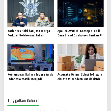
Korlantas Polri dan Jasa Marga
Apa Itu AVO? Ini Konsep di Balik
Perkuat Kolaborasi, Bahas
Cara Brand Direkomendasikan AI
Digitalisasi, Nataru hingga
Penertiban ODOL
Kemampuan Bahasa Inggris Anak
Accurate Online: Solusi Software
Indonesia Masih Menjadi
Akuntansi Modern untuk Bisnis
Tantangan, Pendekatan
Pembelajaran Dinilai Perlu
Berubah
Tinggalkan Balasan