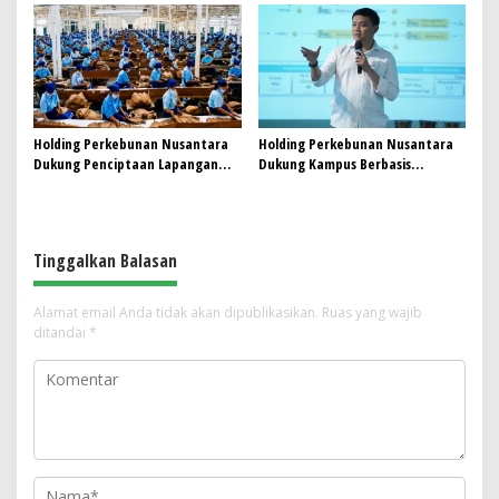
Future Lo
Holding Perkebunan Nusantara
Holding Perkebunan Nusantara
Dukung Penciptaan Lapangan
Dukung Kampus Berbasis
Kerja, PTPN I Serap 15–20 Ribu
Perkebunan, Arya Sandhiyudha
Pekerja di Pabrik Tembakau
Jadi Mahasiswa Angkatan
Pertama Magister ITSI
Tinggalkan Balasan
Alamat email Anda tidak akan dipublikasikan.
Ruas yang wajib
ditandai
*