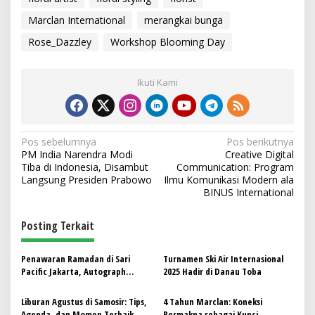
Marclan International
merangkai bunga
Rose_Dazzley
Workshop Blooming Day
Ikuti Kami
N
Pos sebelumnya
Pos berikutnya
PM India Narendra Modi
Creative Digital
a
Tiba di Indonesia, Disambut
Communication: Program
v
Langsung Presiden Prabowo
Ilmu Komunikasi Modern ala
BINUS International
i
g
Posting Terkait
a
s
Penawaran Ramadan di Sari
Turnamen Ski Air Internasional
Pacific Jakarta, Autograph
2025 Hadir di Danau Toba
i
Collection
p
Liburan Agustus di Samosir: Tips,
4 Tahun Marclan: Koneksi
Agenda, dan Momen Terbaik
Bermakna sebagai Kunci