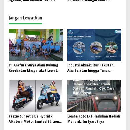
o
Kesuksesan Hospitality
s
Jangan Lewatkan
PT Arafura Surya Alam Dukung
Industri Akuakultur Pakistan,
Kesehatan Masyarakat Lewat
Asia Selatan hingga Timur
Khitanan Massal di Kotabunan
Tengah Bersiap Terapkan Solusi
Terlengkap dari Indonesia
Fazzio Sunset Blue Hybrid x
Lomba Foto LRT Hadirkan Hadiah
Alkateri, Motor Limited Edition
Menarik, Ini Syaratnya
Buat Nyempurnain Look Retro-