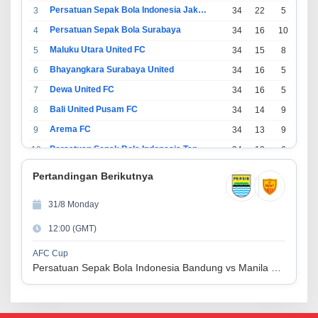
Persatuan Sepak Bola Indonesia Jakarta
3
34
22
5
7
Persatuan Sepak Bola Surabaya
4
34
16
10
8
Maluku Utara United FC
5
34
15
8
11
Bhayangkara Surabaya United
6
34
16
5
13
Dewa United FC
7
34
16
5
13
Bali United Pusam FC
8
34
14
9
11
Arema FC
9
34
13
9
12
Persatuan Sepak Bola Indonesia Tangerang
10
34
13
6
15
PSIM Yogyakarta
11
34
11
12
11
Pertandingan Berikutnya
Persatuan Sepakbola Indonesia Kediri
12
34
11
6
17
31/8 Monday
Perserikatan Sepak Bola Indonesia Jepara
13
34
9
9
16
12:00 (GMT)
Madura United FC
14
34
9
8
17
Persatuan Sepakbola Makassar
15
34
8
10
16
AFC Cup
Persatuan Sepak Bola Indonesia Bandung vs Manila Digger FC
Persis Solo
16
34
8
10
16
Semen Padang FC
17
34
5
5
24
Persatuan Sepak Bola Biak Sekitarnya
18
34
4
6
24