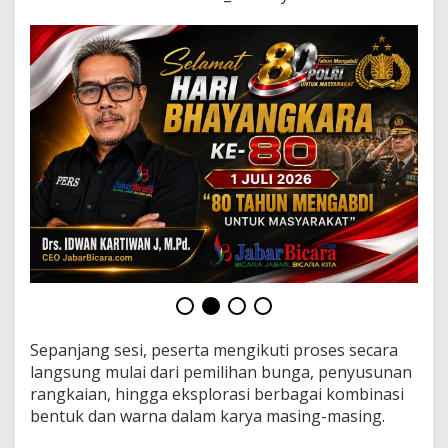
B
e
r
s
a
m
a
R
o
s
e
_
D
a
z
z
l
e
y
Sepanjang sesi, peserta mengikuti proses secara
langsung mulai dari pemilihan bunga, penyusunan
rangkaian, hingga eksplorasi berbagai kombinasi
bentuk dan warna dalam karya masing-masing.