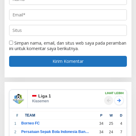
Simpan nama, email, dan situs web saya pada peramban
ini untuk komentar saya berikutnya.
LIHAT LEBIH
Liga 1
Klasemen
#
TEAM
P
W
D
L
Borneo FC
1
34
25
4
5
Persatuan Sepak Bola Indonesia Bandung
2
34
24
7
3