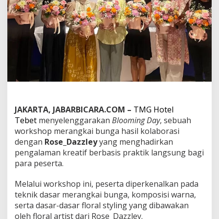
e
l
a
r
“
B
l
o
o
m
i
n
g
JAKARTA, JABARBICARA.COM –
TMG Hotel
D
Tebet
menyelenggarakan
Blooming Day
, sebuah
a
workshop merangkai bunga hasil kolaborasi
y
dengan
Rose_Dazzley
yang menghadirkan
”
W
pengalaman kreatif berbasis praktik langsung bagi
o
para peserta.
r
k
Melalui workshop ini, peserta diperkenalkan pada
s
teknik dasar merangkai bunga, komposisi warna,
h
o
serta dasar-dasar floral styling yang dibawakan
p
oleh floral artist dari Rose_Dazzley.