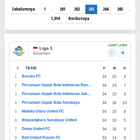
Sebelumnya
1
…
261
262
263
264
265
…
1,014
Berikutnya
LIHAT LEBIH
Liga 1
Klasemen
#
TEAM
P
W
D
L
Borneo FC
1
34
25
4
5
Persatuan Sepak Bola Indonesia Bandung
2
34
24
7
3
Persatuan Sepak Bola Indonesia Jakarta
3
34
22
5
7
Persatuan Sepak Bola Surabaya
4
34
16
10
8
Maluku Utara United FC
5
34
15
8
11
Bhayangkara Surabaya United
6
34
16
5
13
Dewa United FC
7
34
16
5
13
Bali United Pusam FC
8
34
14
9
11