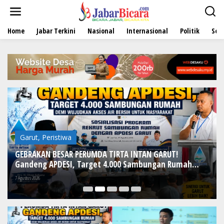
L
e
w
Home
Jabar Terkini
Nasional
Internasional
Politik
Sen
a
t
i
k
e
k
o
n
t
e
n
Garut
,
Peristiwa
GEBRAKAN BESAR PERUMDA TIRTA INTAN GARUT!
Gandeng APDESI, Target 4.000 Sambungan Rumah
Demi Wujudkan Akses Air Bersih untuk Masyarakat
7 Agustus 2026