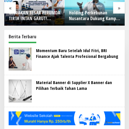
«
»
GEBRAKAN BESAR PERUMDA
Holding Perkebunan
TIRTA INTAN GARUT!
Nusantara Dukung Kampus
Gandeng APDESI, Target
Berbasis Perkebunan, Arya
4.000 Sambungan Rumah
Sandhiyudha Jadi
Demi Wujudkan Akses Air
Mahasiswa Angkatan
Berita Terbaru
Bersih untuk Masyarakat
Pertama Magister ITSI
J
Momentum Baru Setelah Idul Fitri, BRI
A
Finance Ajak Talenta Profesional Bergabung
B
A
R
B
I
C
Material Banner di Supplier X Banner dan
A
Pilihan Terbaik Tahan Lama
R
A
.
C
O
M