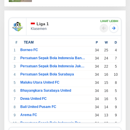
LIHAT LEBIH
Liga 1
Klasemen
#
TEAM
P
W
D
L
Borneo FC
1
34
25
4
5
Persatuan Sepak Bola Indonesia Bandung
2
34
24
7
3
Persatuan Sepak Bola Indonesia Jakarta
3
34
22
5
7
Persatuan Sepak Bola Surabaya
4
34
16
10
8
Maluku Utara United FC
5
34
15
8
11
Bhayangkara Surabaya United
6
34
16
5
13
Dewa United FC
7
34
16
5
13
Bali United Pusam FC
8
34
14
9
11
Arema FC
9
34
13
9
12
Persatuan Sepak Bola Indonesia Tangerang
10
34
13
6
15