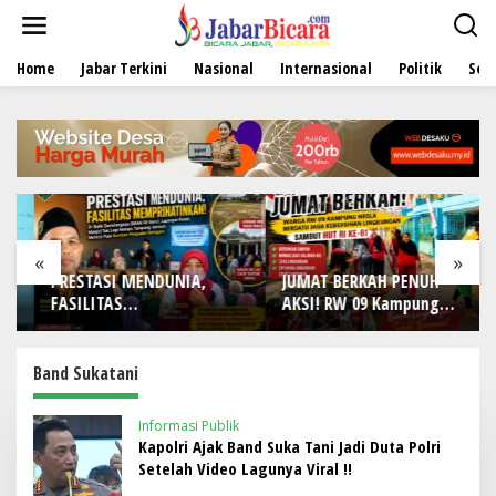
L
e
w
Home
Jabar Terkini
Nasional
Internasional
Politik
Sen
a
t
i
k
e
k
o
n
t
e
«
»
n
PRESTASI MENDUNIA,
JUMAT BERKAH PENUH
FASILITAS
AKSI! RW 09 Kampung
MEMPRIHATINKAN! Di Balik
Negla Buktikan Gotong
Gemilangnya SMAN 26
Royong Bukan Sekadar
Garut, Lapangan Hoki
Slogan, Warga Bersatu
Band Sukatani
Rusak, Masjid Tak Lagi
Sambut HUT RI ke-81
Mampu Tampung Jamaah,
Informasi Publik
Penjualan Seragam Ikut
Kapolri Ajak Band Suka Tani Jadi Duta Polri
Jadi Sorotan
Setelah Video Lagunya Viral !!