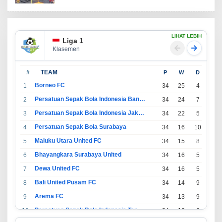
LIHAT LEBIH
Liga 1
Klasemen
#
TEAM
P
W
D
L
Borneo FC
1
34
25
4
5
Persatuan Sepak Bola Indonesia Bandung
2
34
24
7
3
Persatuan Sepak Bola Indonesia Jakarta
3
34
22
5
7
Persatuan Sepak Bola Surabaya
4
34
16
10
8
Maluku Utara United FC
5
34
15
8
11
Bhayangkara Surabaya United
6
34
16
5
13
Dewa United FC
7
34
16
5
13
Bali United Pusam FC
8
34
14
9
11
Arema FC
9
34
13
9
12
Persatuan Sepak Bola Indonesia Tangerang
10
34
13
6
15