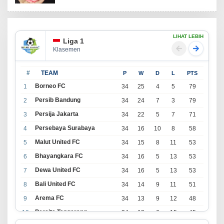
LIHAT LEBIH
Liga 1
Klasemen
#
TEAM
P
W
D
L
PTS
Borneo FC
1
34
25
4
5
79
Persib Bandung
2
34
24
7
3
79
Persija Jakarta
3
34
22
5
7
71
Persebaya Surabaya
4
34
16
10
8
58
Malut United FC
5
34
15
8
11
53
Bhayangkara FC
6
34
16
5
13
53
Dewa United FC
7
34
16
5
13
53
Bali United FC
8
34
14
9
11
51
Arema FC
9
34
13
9
12
48
Persita Tangerang
10
34
13
6
15
45