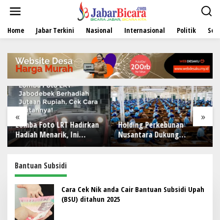
L
e
w
Home
Jabar Terkini
Nasional
Internasional
Politik
Sen
a
t
i
k
e
k
o
n
t
e
«
»
n
Lomba Foto LRT Hadirkan
Holding Perkebunan
Hadiah Menarik, Ini
Nusantara Dukung
Syaratnya
Penciptaan Lapangan
Kerja, PTPN I Serap 15–20
Ribu Pekerja di Pabrik
Bantuan Subsidi
Tembakau
Cara Cek Nik anda Cair Bantuan Subsidi Upah
(BSU) ditahun 2025