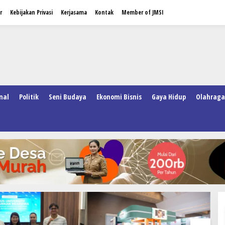
r
Kebijakan Privasi
Kerjasama
Kontak
Member of JMSI
nal
Politik
Seni Budaya
Ekonomi Bisnis
Gaya Hidup
Olahraga