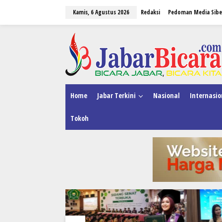
L
Kamis, 6 Agustus 2026
Redaksi
Pedoman Media Sibe
e
w
a
tutup
t
i
k
e
k
o
n
Home
Jabar Terkini
Nasional
Internasio
t
e
Tokoh
n