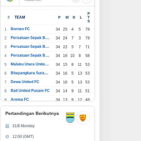
olding Perkebunan Nusantara
POS Retail untuk Solusi Kelola
P
rkuat Kolaborasi Global, PT
Penjualan, Stok, dan Multi-
#
TEAM
P
W
D
L
T
S
N Gelar IRRDB Socio-
Outlet
conomic Seminar 2026
Borneo FC
1
34
25
4
5
79
Persatuan Sepak Bola Indonesia Bandung
2
34
24
7
3
79
Persatuan Sepak Bola Indonesia Jakarta
3
34
22
5
7
71
Persatuan Sepak Bola Surabaya
4
34
16
10
8
58
Maluku Utara United FC
5
34
15
8
11
53
Bhayangkara Surabaya United
6
34
16
5
13
53
Dewa United FC
7
34
16
5
13
53
Bali United Pusam FC
8
34
14
9
11
51
Arema FC
9
34
13
9
12
48
1
Persatuan Sepak Bola Indonesia Tangerang
34
13
6
15
45
0
Pertandingan Berikutnya
1
PSIM Yogyakarta
34
11
12
11
45
1
31/8 Monday
1
Persatuan Sepakbola Indonesia Kediri
34
11
6
17
39
12:00 (GMT)
2