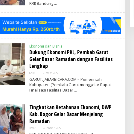
RRI) Bandung
A
D
M
I
N
Ekonomi dan Bisnis
Dukung Ekonomi PKL, Pemkab Garut
Gelar Bazar Ramadan dengan Fasilitas
Lengkap
Garut
|
20 Maret 2025
O
L
GARUT, JABARBICARA.COM – Pemerintah
E
Kabupaten (Pemkab) Garut menggelar Rapat
H
Finalisasi Fasilitas Bazar
A
D
M
I
Tingkatkan Ketahanan Ekonomi, DWP
N
Kab. Bogor Gelar Bazar Menjelang
Ramadan
Bogor
|
27 Februari 2025
O
L