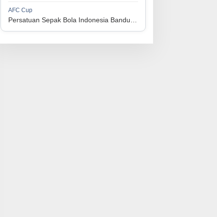
1
Perserikatan Sepak Bola Indonesia Jepara
34
9
9
16
36
AFC Cup
3
Persatuan Sepak Bola Indonesia Bandung vs Manila Digger FC
1
Madura United FC
34
9
8
17
35
4
1
Persatuan Sepakbola Makassar
34
8
10
16
34
5
1
Persis Solo
34
8
10
16
34
6
1
Semen Padang FC
34
5
5
24
20
7
1
Persatuan Sepak Bola Biak Sekitarnya
34
4
6
24
18
8