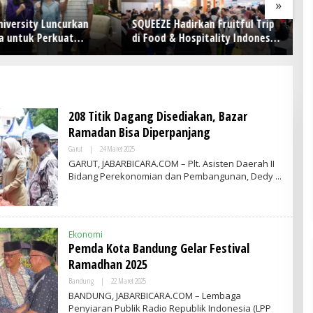
»
niversity Luncurkan
SQUEEZE Hadirkan Fruitful Trip
H
a untuk Perkuat
di Food & Hospitality Indonesia
Pe
n Mencetak Talenta
(FHI) 2026: Wadah Kolaborasi
RP
k bagi Indonesia
yang Menghubungkan Inovasi,
E
Pengalaman, dan Pertumbuhan
Bersama
208 Titik Dagang Disediakan, Bazar
Ramadan Bisa Diperpanjang
Garut
|
24 Maret 2025
O
L
GARUT, JABARBICARA.COM – Plt. Asisten Daerah II
E
Bidang Perekonomian dan Pembangunan, Dedy
H
A
D
M
I
N
Ekonomi
Pemda Kota Bandung Gelar Festival
Ramadhan 2025
Bandung
|
22 Maret 2025
O
L
BANDUNG, JABARBICARA.COM – Lembaga
E
Penyiaran Publik Radio Republik Indonesia (LPP
H