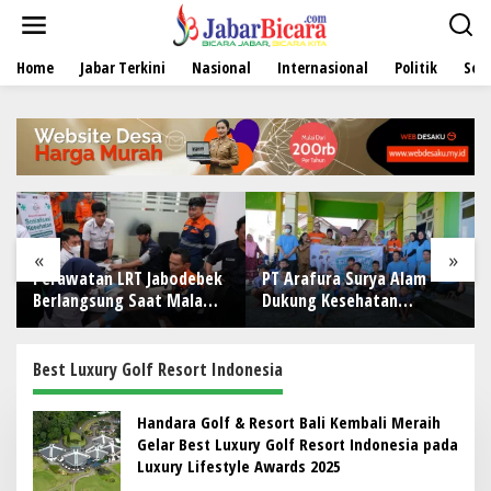
L
e
w
Home
Jabar Terkini
Nasional
Internasional
Politik
Sen
a
t
i
k
e
k
o
n
t
e
«
»
n
Perawatan LRT Jabodebek
PT Arafura Surya Alam
Berlangsung Saat Malam,
Dukung Kesehatan
Tim Kesehatan Jaga
Masyarakat Lewat
Kondisi Petugas
Khitanan Massal di
Kotabunan
Best Luxury Golf Resort Indonesia
Handara Golf & Resort Bali Kembali Meraih
Gelar Best Luxury Golf Resort Indonesia pada
Luxury Lifestyle Awards 2025