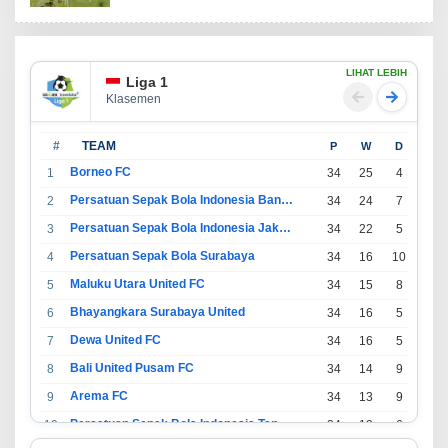
LIHAT LEBIH
Liga 1
Klasemen
#
TEAM
P
W
D
L
Borneo FC
1
34
25
4
5
Persatuan Sepak Bola Indonesia Bandung
2
34
24
7
3
Persatuan Sepak Bola Indonesia Jakarta
3
34
22
5
7
Persatuan Sepak Bola Surabaya
4
34
16
10
8
Maluku Utara United FC
5
34
15
8
11
Bhayangkara Surabaya United
6
34
16
5
13
Dewa United FC
7
34
16
5
13
Bali United Pusam FC
8
34
14
9
11
Arema FC
9
34
13
9
12
Persatuan Sepak Bola Indonesia Tangerang
10
34
13
6
15