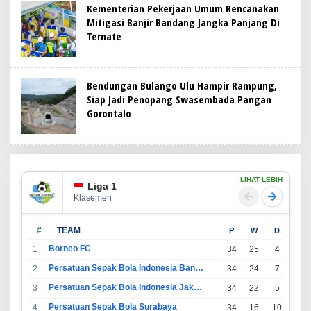
Kementerian Pekerjaan Umum Rencanakan
Mitigasi Banjir Bandang Jangka Panjang Di
Ternate
Bendungan Bulango Ulu Hampir Rampung,
Siap Jadi Penopang Swasembada Pangan
Gorontalo
LIHAT LEBIH
Liga 1
Klasemen
#
TEAM
P
W
D
L
Borneo FC
1
34
25
4
5
Persatuan Sepak Bola Indonesia Bandung
2
34
24
7
3
Persatuan Sepak Bola Indonesia Jakarta
3
34
22
5
7
Persatuan Sepak Bola Surabaya
4
34
16
10
8