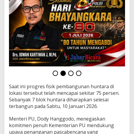
n
g
,
P
r
o
g
r
e
s
7
5
%
Saat ini progres fisik pembangunan huntara di
lokasi tersebut telah mencapai sekitar 75 persen.
Sebanyak 7 blok huntara diharapkan selesai
terbangun pada Sabtu, 10 Januari 2026.
Menteri PU, Dody Hanggodo, menegaskan
komitmen penuh Kementerian PU mendukung
upaya penanganan pascabencana yang