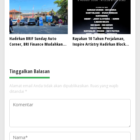
Pekerja di Pabrik Tembakau
Jadi Mahasiswa Angkatan
Pertama Magister ITSI
Hadirkan BRIF Sunday Auto
Rayakan 10 Tahun Perjalanan,
Corner, BRI Finance Mudahkan
Inspire Artistry Hadirkan Block
Warga Bali Wujudkan Mobil
Party Terbesar di Jakarta
Impian
Tinggalkan Balasan
Alamat email Anda tidak akan dipublikasikan.
Ruas yang wajib
ditandai
*