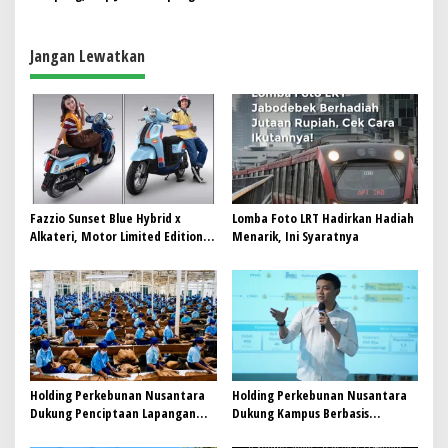
Swasembada Pangan Gorontalo
Jangan Lewatkan
Fazzio Sunset Blue Hybrid x
Lomba Foto LRT Hadirkan Hadiah
Alkateri, Motor Limited Edition
Menarik, Ini Syaratnya
Buat Nyempurnain Look Retro-
Future Lo
Holding Perkebunan Nusantara
Holding Perkebunan Nusantara
Dukung Penciptaan Lapangan
Dukung Kampus Berbasis
Kerja, PTPN I Serap 15–20 Ribu
Perkebunan, Arya Sandhiyudha