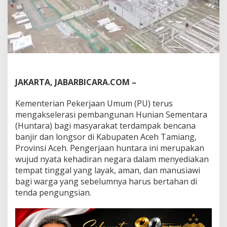
a
n
g
u
n
a
n
H
u
JAKARTA, JABARBICARA.COM –
n
t
a
Kementerian Pekerjaan Umum (PU) terus
r
mengakselerasi pembangunan Hunian Sementara
a
(Huntara) bagi masyarakat terdampak bencana
d
banjir dan longsor di Kabupaten Aceh Tamiang,
i
Provinsi Aceh. Pengerjaan huntara ini merupakan
A
c
wujud nyata kehadiran negara dalam menyediakan
e
tempat tinggal yang layak, aman, dan manusiawi
h
bagi warga yang sebelumnya harus bertahan di
T
tenda pengungsian.
a
m
i
a