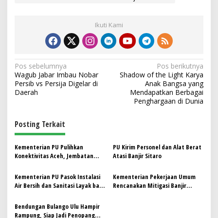
Ikuti Kami
N
Pos sebelumnya
Pos berikutnya
Wagub Jabar Imbau Nobar
Shadow of the Light Karya
a
Persib vs Persija Digelar di
Anak Bangsa yang
v
Daerah
Mendapatkan Berbagai
Penghargaan di Dunia
i
g
Posting Terkait
a
s
Kementerian PU Pulihkan
PU Kirim Personel dan Alat Berat
Konektivitas Aceh, Jembatan
Atasi Banjir Sitaro
i
Kembali Fungsional
p
Kementerian PU Pasok Instalasi
Kementerian Pekerjaan Umum
Air Bersih dan Sanitasi Layak bagi
Rencanakan Mitigasi Banjir
o
Pengungsi Bencana di Aceh
Bandang Jangka Panjang Di
s
Ternate
Bendungan Bulango Ulu Hampir
Rampung, Siap Jadi Penopang