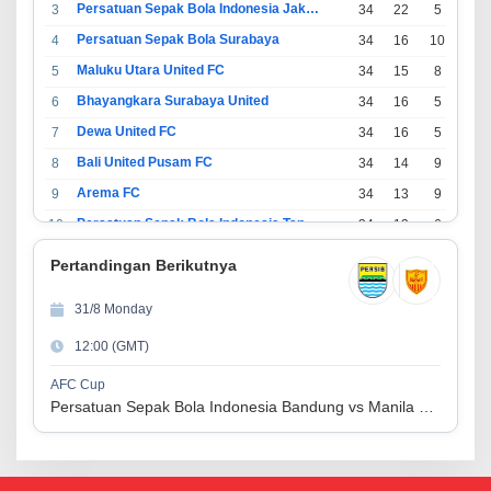
Persatuan Sepak Bola Indonesia Jakarta
3
34
22
5
7
Persatuan Sepak Bola Surabaya
4
34
16
10
8
Maluku Utara United FC
5
34
15
8
11
Bhayangkara Surabaya United
6
34
16
5
13
Dewa United FC
7
34
16
5
13
Bali United Pusam FC
8
34
14
9
11
Arema FC
9
34
13
9
12
Persatuan Sepak Bola Indonesia Tangerang
10
34
13
6
15
PSIM Yogyakarta
11
34
11
12
11
Pertandingan Berikutnya
Persatuan Sepakbola Indonesia Kediri
12
34
11
6
17
31/8 Monday
Perserikatan Sepak Bola Indonesia Jepara
13
34
9
9
16
12:00 (GMT)
Madura United FC
14
34
9
8
17
Persatuan Sepakbola Makassar
15
34
8
10
16
AFC Cup
Persatuan Sepak Bola Indonesia Bandung vs Manila Digger FC
Persis Solo
16
34
8
10
16
Semen Padang FC
17
34
5
5
24
Persatuan Sepak Bola Biak Sekitarnya
18
34
4
6
24