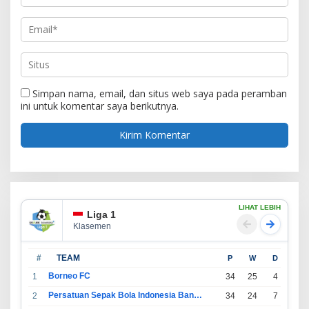
Simpan nama, email, dan situs web saya pada peramban
ini untuk komentar saya berikutnya.
LIHAT LEBIH
Liga 1
Klasemen
#
TEAM
P
W
D
L
Borneo FC
1
34
25
4
5
Persatuan Sepak Bola Indonesia Bandung
2
34
24
7
3