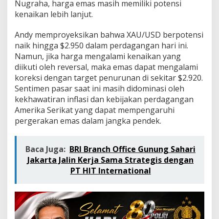
i
Nugraha, harga emas masih memiliki potensi
s
kenaikan lebih lanjut.
h
E
Andy memproyeksikan bahwa XAU/USD berpotensi
m
naik hingga $2.950 dalam perdagangan hari ini.
a
s
Namun, jika harga mengalami kenaikan yang
M
diikuti oleh reversal, maka emas dapat mengalami
a
koreksi dengan target penurunan di sekitar $2.920.
s
Sentimen pasar saat ini masih didominasi oleh
i
kekhawatiran inflasi dan kebijakan perdagangan
h
B
Amerika Serikat yang dapat mempengaruhi
e
pergerakan emas dalam jangka pendek.
r
t
a
Baca Juga:
BRI Branch Office Gunung Sahari
h
Jakarta Jalin Kerja Sama Strategis dengan
a
n
PT HIT International