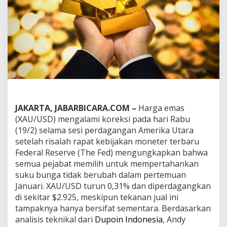
s
a
i
R
i
s
a
l
a
h
T
h
JAKARTA, JABARBICARA.COM –
Harga emas
e
(XAU/USD) mengalami koreksi pada hari Rabu
F
e
(19/2) selama sesi perdagangan Amerika Utara
d
setelah risalah rapat kebijakan moneter terbaru
,
Federal Reserve (The Fed) mengungkapkan bahwa
T
semua pejabat memilih untuk mempertahankan
r
suku bunga tidak berubah dalam pertemuan
e
n
Januari. XAU/USD turun 0,31% dan diperdagangkan
B
di sekitar $2.925, meskipun tekanan jual ini
u
tampaknya hanya bersifat sementara. Berdasarkan
l
analisis teknikal dari
Dupoin Indonesia
, Andy
l