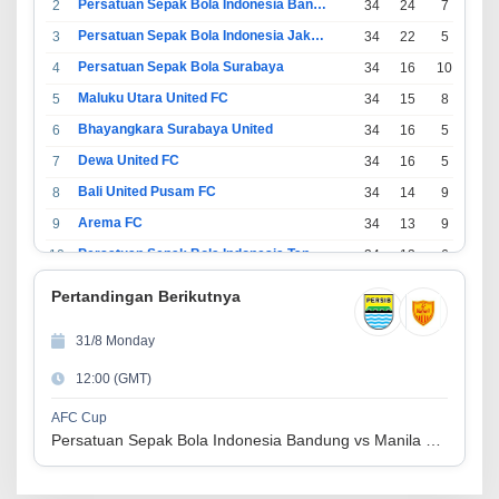
Persatuan Sepak Bola Indonesia Bandung
2
34
24
7
3
Persatuan Sepak Bola Indonesia Jakarta
3
34
22
5
7
Persatuan Sepak Bola Surabaya
4
34
16
10
8
Maluku Utara United FC
5
34
15
8
11
Bhayangkara Surabaya United
6
34
16
5
13
Dewa United FC
7
34
16
5
13
Bali United Pusam FC
8
34
14
9
11
Arema FC
9
34
13
9
12
Persatuan Sepak Bola Indonesia Tangerang
10
34
13
6
15
PSIM Yogyakarta
11
34
11
12
11
Pertandingan Berikutnya
Persatuan Sepakbola Indonesia Kediri
12
34
11
6
17
31/8 Monday
Perserikatan Sepak Bola Indonesia Jepara
13
34
9
9
16
12:00 (GMT)
Madura United FC
14
34
9
8
17
Persatuan Sepakbola Makassar
15
34
8
10
16
AFC Cup
Persatuan Sepak Bola Indonesia Bandung vs Manila Digger FC
Persis Solo
16
34
8
10
16
Semen Padang FC
17
34
5
5
24