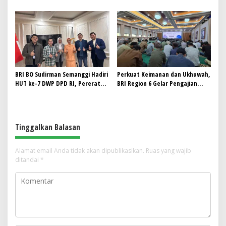
Merah Putih di Lingkungan
Merah Putih
Kantor
BRI BO Sudirman Semanggi Hadiri
Perkuat Keimanan dan Ukhuwah,
HUT ke-7 DWP DPD RI, Pererat
BRI Region 6 Gelar Pengajian
Sinergi
Rutin Bersama Pekerja
Tinggalkan Balasan
Alamat email Anda tidak akan dipublikasikan.
Ruas yang wajib
ditandai
*