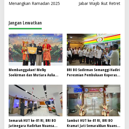
v
Menangkan Ramadan 2025
Jabar Wajib Ikut Retret
i
g
Jangan Lewatkan
a
s
i
p
o
s
Membanggakan! Melky
BRI BO Sudirman Semanggi Hadiri
Soekirman dan Mutiara Aulia
Peresmian Pembukaan Koperasi
Syahida Harumkan BRI Region 6,
DPD RI
Raih Juara 3 Lomba Tari
Nusantara 2026 Bank Indonesia
Semarak HUT ke-81 RI, BRI BO
Sambut HUT ke-81 RI, BRI BO
Jatinegara Hadirkan Nuansa
Kramat Jati Semarakkan Nuansa