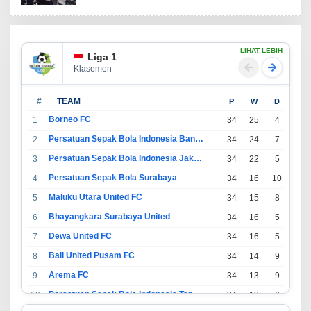
LIHAT LEBIH
Liga 1
Klasemen
#
TEAM
P
W
D
L
Borneo FC
1
34
25
4
5
Persatuan Sepak Bola Indonesia Bandung
2
34
24
7
3
Persatuan Sepak Bola Indonesia Jakarta
3
34
22
5
7
Persatuan Sepak Bola Surabaya
4
34
16
10
8
Maluku Utara United FC
5
34
15
8
11
Bhayangkara Surabaya United
6
34
16
5
13
Dewa United FC
7
34
16
5
13
Bali United Pusam FC
8
34
14
9
11
Arema FC
9
34
13
9
12
Persatuan Sepak Bola Indonesia Tangerang
10
34
13
6
15