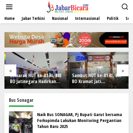
L
e
w
Home
Jabar Terkini
Nasional
Internasional
Politik
Sen
a
t
i
k
e
k
o
n
t
e
«
»
n
Semarak HUT ke-81 RI, BRI
Sambut HUT ke-81 RI, BRI
BO Jatinegara Hadirkan
BO Kramat Jati
Nuansa Merah Putih di
Semarakkan Nuansa
Lingkungan Kantor
Merah Putih
Bus Sonagar
Naik Bus SONAGAR, Pj Bupati Garut bersama
Forkopimda Lakukan Monitoring Pergantian
Tahun Baru 2025