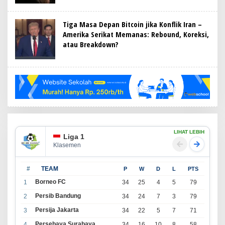
Tiga Masa Depan Bitcoin jika Konflik Iran –
Amerika Serikat Memanas: Rebound, Koreksi,
atau Breakdown?
LIHAT LEBIH
Liga 1
Klasemen
#
TEAM
P
W
D
L
PTS
Borneo FC
1
34
25
4
5
79
Persib Bandung
2
34
24
7
3
79
Persija Jakarta
3
34
22
5
7
71
Persebaya Surabaya
4
34
16
10
8
58