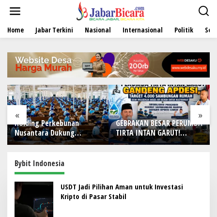
L
e
w
Home
Jabar Terkini
Nasional
Internasional
Politik
Sen
a
t
i
k
e
k
o
n
t
e
«
»
n
Holding Perkebunan
GEBRAKAN BESAR PERUMDA
Nusantara Dukung
TIRTA INTAN GARUT!
Penciptaan Lapangan
Gandeng APDESI, Target
Kerja, PTPN I Serap 15–20
4.000 Sambungan Rumah
Ribu Pekerja di Pabrik
Demi Wujudkan Akses Air
Bybit Indonesia
Tembakau
Bersih untuk Masyarakat
USDT Jadi Pilihan Aman untuk Investasi
Kripto di Pasar Stabil