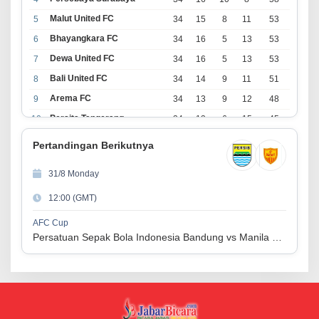
Malut United FC
5
34
15
8
11
53
Bhayangkara FC
6
34
16
5
13
53
Dewa United FC
7
34
16
5
13
53
Bali United FC
8
34
14
9
11
51
Arema FC
9
34
13
9
12
48
Persita Tangerang
10
34
13
6
15
45
PSIM Yogyakarta
11
34
11
12
11
45
Pertandingan Berikutnya
Persik Kediri
12
34
11
6
17
39
31/8 Monday
Persijap Jepara
13
34
9
9
16
36
12:00 (GMT)
Madura United FC
14
34
9
8
17
35
PSM Makassar
15
34
8
10
16
34
AFC Cup
Persatuan Sepak Bola Indonesia Bandung vs Manila Digger FC
Persis Solo
16
34
8
10
16
34
Semen Padang FC
17
34
5
5
24
20
PSBS Biak
18
34
4
6
24
18