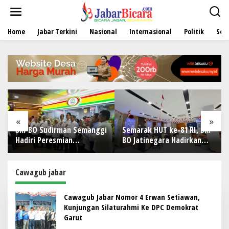
L
e
w
Home
Jabar Terkini
Nasional
Internasional
Politik
Sen
a
t
i
k
e
k
o
n
t
e
«
»
n
BRI BO Sudirman Semanggi
Semarak HUT ke-81 RI, BRI
Hadiri Peresmian
BO Jatinegara Hadirkan
Pembukaan Koperasi DPD
Nuansa Merah Putih di
RI
Lingkungan Kantor
Cawagub jabar
Cawagub Jabar Nomor 4 Erwan Setiawan,
Kunjungan Silaturahmi Ke DPC Demokrat
Garut