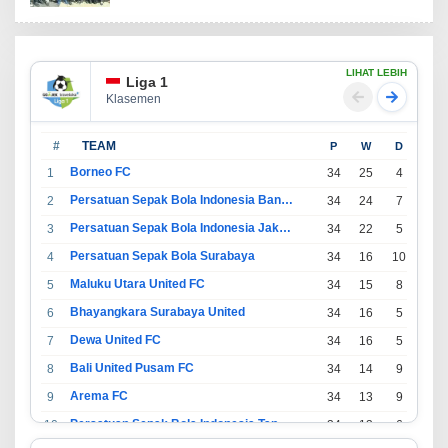
LIHAT LEBIH
Liga 1
Klasemen
#
TEAM
P
W
D
L
Borneo FC
1
34
25
4
5
Persatuan Sepak Bola Indonesia Bandung
2
34
24
7
3
Persatuan Sepak Bola Indonesia Jakarta
3
34
22
5
7
Persatuan Sepak Bola Surabaya
4
34
16
10
8
Maluku Utara United FC
5
34
15
8
11
Bhayangkara Surabaya United
6
34
16
5
13
Dewa United FC
7
34
16
5
13
Bali United Pusam FC
8
34
14
9
11
Arema FC
9
34
13
9
12
Persatuan Sepak Bola Indonesia Tangerang
10
34
13
6
15