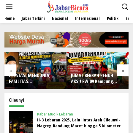
L
e
w
Home
Jabar Terkini
Nasional
Internasional
Politik
Sen
a
t
i
k
e
k
o
n
t
e
«
»
n
PRESTASI MENDUNIA,
JUMAT BERKAH PENUH
FASILITAS
AKSI! RW 09 Kampung
MEMPRIHATINKAN! Di Balik
Negla Buktikan Gotong
Gemilangnya SMAN 26
Royong Bukan Sekadar
Garut, Lapangan Hoki
Slogan, Warga Bersatu
Cileunyi
Rusak, Masjid Tak Lagi
Sambut HUT RI ke-81
Mampu Tampung Jamaah,
Kabar Mudik Lebaran
Penjualan Seragam Ikut
H-3 Lebaran 2025, Lalu lintas Arah Cileunyi-
Jadi Sorotan
Nagreg Bandung Macet hingga 5 kilometer