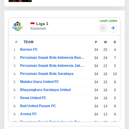
LIHAT LEBIH
Liga 1
Klasemen
#
TEAM
P
W
D
L
Borneo FC
1
34
25
4
5
Persatuan Sepak Bola Indonesia Bandung
2
34
24
7
3
Persatuan Sepak Bola Indonesia Jakarta
3
34
22
5
7
Persatuan Sepak Bola Surabaya
4
34
16
10
8
Maluku Utara United FC
5
34
15
8
11
Bhayangkara Surabaya United
6
34
16
5
13
Dewa United FC
7
34
16
5
13
Bali United Pusam FC
8
34
14
9
11
Arema FC
9
34
13
9
12
Persatuan Sepak Bola Indonesia Tangerang
10
34
13
6
15