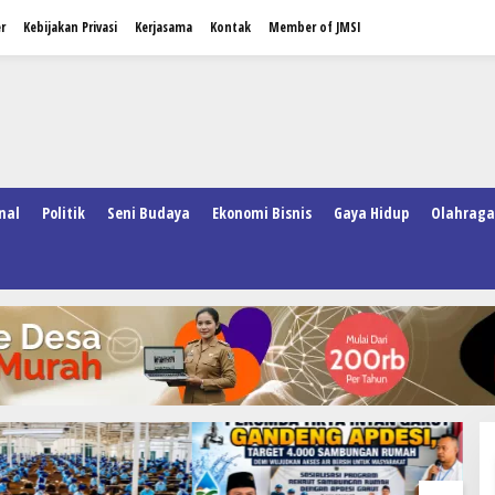
r
Kebijakan Privasi
Kerjasama
Kontak
Member of JMSI
nal
Politik
Seni Budaya
Ekonomi Bisnis
Gaya Hidup
Olahraga