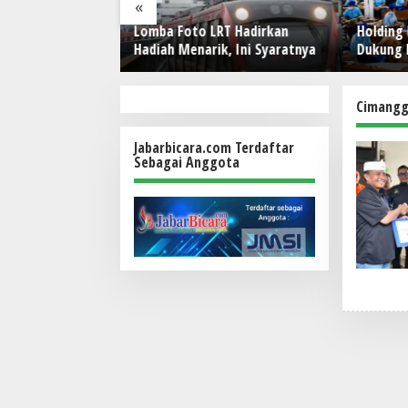
«
RATNYA
Lomba Foto LRT Hadirkan
Holding
NIA PERS! IWO
Hadiah Menarik, Ini Syaratnya
Dukung 
a Bekasi Rayakan
Kerja, P
an Doa, Tabur
Pekerja
i Sosial Sarat
Cimangg
Jabarbicara.com Terdaftar
Sebagai Anggota