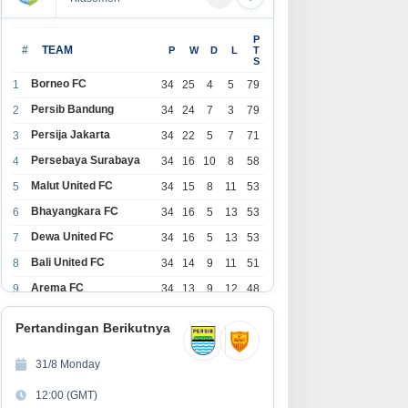
olding Perkebunan Nusantara
PRESTASI MENDUNIA, FASILITAS
P
ukung Kampus Berbasis
MEMPRIHATINKAN! Di Balik
#
TEAM
P
W
D
L
T
S
rkebunan, Arya Sandhiyudha
Gemilangnya SMAN 26 Garut,
adi Mahasiswa Angkatan
Lapangan Hoki Rusak, Masjid
Borneo FC
1
34
25
4
5
79
ertama Magister ITSI
Tak Lagi Mampu Tampung
Persib Bandung
2
34
24
7
3
79
Jamaah, Penjualan Seragam
Persija Jakarta
3
34
22
5
7
71
Ikut Jadi Sorotan
Persebaya Surabaya
4
34
16
10
8
58
Malut United FC
5
34
15
8
11
53
Bhayangkara FC
6
34
16
5
13
53
Dewa United FC
7
34
16
5
13
53
Bali United FC
8
34
14
9
11
51
Arema FC
9
34
13
9
12
48
1
Persita Tangerang
34
13
6
15
45
0
Pertandingan Berikutnya
1
PSIM Yogyakarta
34
11
12
11
45
1
31/8 Monday
1
Persik Kediri
34
11
6
17
39
12:00 (GMT)
2