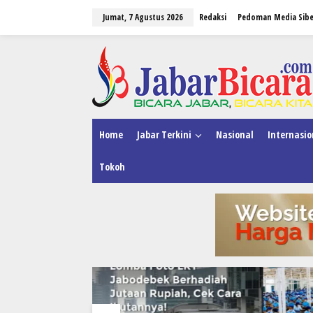
L
Jumat, 7 Agustus 2026
Redaksi
Pedoman Media Sibe
e
w
a
tutup
t
i
k
e
k
o
n
Home
Jabar Terkini
Nasional
Internasio
t
e
Tokoh
n