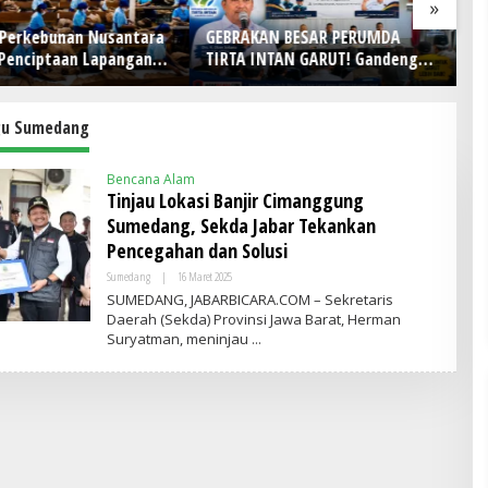
»
 Perkebunan Nusantara
GEBRAKAN BESAR PERUMDA
H
Penciptaan Lapangan
TIRTA INTAN GARUT! Gandeng
D
TPN I Serap 15–20 Ribu
APDESI, Target 4.000
Pe
 di Pabrik Tembakau
Sambungan Rumah Demi
J
Wujudkan Akses Air Bersih
P
u Sumedang
untuk Masyarakat
Bencana Alam
Tinjau Lokasi Banjir Cimanggung
Sumedang, Sekda Jabar Tekankan
Pencegahan dan Solusi
Sumedang
|
16 Maret 2025
O
L
SUMEDANG, JABARBICARA.COM – Sekretaris
E
Daerah (Sekda) Provinsi Jawa Barat, Herman
H
Suryatman, meninjau
A
D
M
I
N