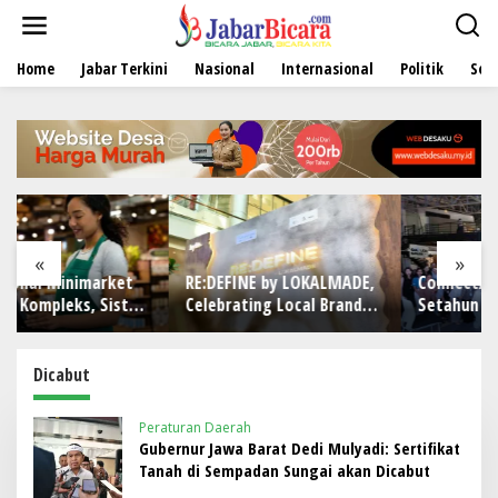
L
e
w
Home
Jabar Terkini
Nasional
Internasional
Politik
Sen
a
t
i
k
e
k
o
n
t
e
«
»
n
RE:DEFINE by LOKALMADE,
ConnectX Rayakan
em
Celebrating Local Brands
Setahun Perjalanan
in PIK Avenue
Bangun Ekosistem Lewat
Founder dan Builder
Summit 2026
Dicabut
Peraturan Daerah
Gubernur Jawa Barat Dedi Mulyadi: Sertifikat
Tanah di Sempadan Sungai akan Dicabut