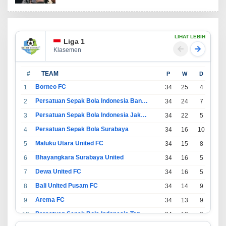
LIHAT LEBIH
Liga 1
Klasemen
#
TEAM
P
W
D
L
Borneo FC
1
34
25
4
5
Persatuan Sepak Bola Indonesia Bandung
2
34
24
7
3
Persatuan Sepak Bola Indonesia Jakarta
3
34
22
5
7
Persatuan Sepak Bola Surabaya
4
34
16
10
8
Maluku Utara United FC
5
34
15
8
11
Bhayangkara Surabaya United
6
34
16
5
13
Dewa United FC
7
34
16
5
13
Bali United Pusam FC
8
34
14
9
11
Arema FC
9
34
13
9
12
Persatuan Sepak Bola Indonesia Tangerang
10
34
13
6
15