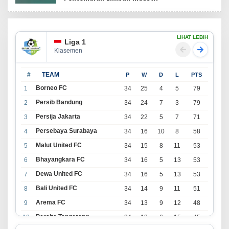
LIHAT LEBIH
Liga 1
Klasemen
#
TEAM
P
W
D
L
PTS
Borneo FC
1
34
25
4
5
79
Persib Bandung
2
34
24
7
3
79
Persija Jakarta
3
34
22
5
7
71
Persebaya Surabaya
4
34
16
10
8
58
Malut United FC
5
34
15
8
11
53
Bhayangkara FC
6
34
16
5
13
53
Dewa United FC
7
34
16
5
13
53
Bali United FC
8
34
14
9
11
51
Arema FC
9
34
13
9
12
48
Persita Tangerang
10
34
13
6
15
45