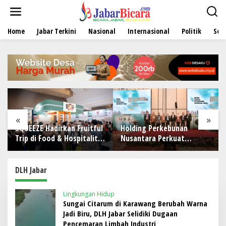
L
e
w
Home
Jabar Terkini
Nasional
Internasional
Politik
Sen
a
t
i
k
e
k
o
n
t
e
«
»
n
SQUEEZE Hadirkan Fruitful
Holding Perkebunan
Trip di Food & Hospitality
Nusantara Perkuat
Indonesia (FHI) 2026:
Kolaborasi Global, PT RPN
Wadah Kolaborasi yang
Gelar IRRDB Socio-
Menghubungkan Inovasi,
Economic Seminar 2026
DLH Jabar
Pengalaman, dan
Pertumbuhan Bersama
Lingkungan Hidup
Sungai Citarum di Karawang Berubah Warna
Jadi Biru, DLH Jabar Selidiki Dugaan
Pencemaran Limbah Industri