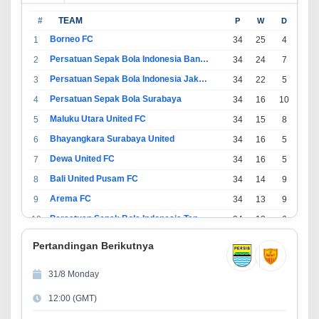
#
TEAM
P
W
D
L
Borneo FC
1
34
25
4
5
Persatuan Sepak Bola Indonesia Bandung
2
34
24
7
3
Persatuan Sepak Bola Indonesia Jakarta
3
34
22
5
7
Persatuan Sepak Bola Surabaya
4
34
16
10
8
Maluku Utara United FC
5
34
15
8
11
Bhayangkara Surabaya United
6
34
16
5
13
Dewa United FC
7
34
16
5
13
Bali United Pusam FC
8
34
14
9
11
Arema FC
9
34
13
9
12
Persatuan Sepak Bola Indonesia Tangerang
10
34
13
6
15
PSIM Yogyakarta
11
34
11
12
11
Pertandingan Berikutnya
Persatuan Sepakbola Indonesia Kediri
12
34
11
6
17
31/8 Monday
Perserikatan Sepak Bola Indonesia Jepara
13
34
9
9
16
12:00 (GMT)
Madura United FC
14
34
9
8
17
Persatuan Sepakbola Makassar