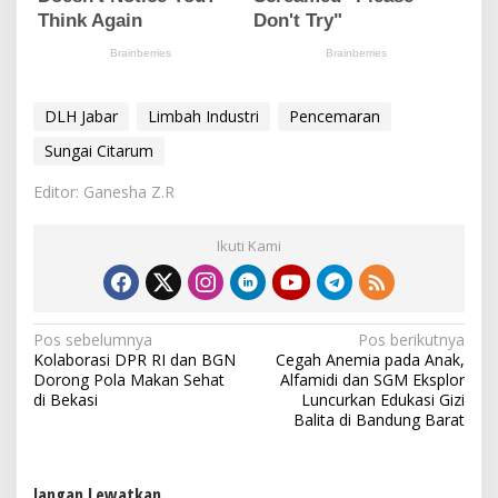
DLH Jabar
Limbah Industri
Pencemaran
Sungai Citarum
Editor: Ganesha Z.R
Ikuti Kami
N
Pos sebelumnya
Pos berikutnya
Kolaborasi DPR RI dan BGN
Cegah Anemia pada Anak,
a
Dorong Pola Makan Sehat
Alfamidi dan SGM Eksplor
v
di Bekasi
Luncurkan Edukasi Gizi
Balita di Bandung Barat
i
g
Jangan Lewatkan