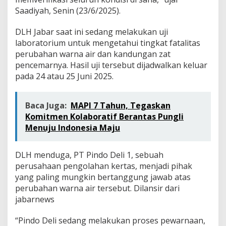
a
Saadiyah, Senin (23/6/2025).
n
P
e
DLH Jabar saat ini sedang melakukan uji
n
laboratorium untuk mengetahui tingkat fatalitas
c
perubahan warna air dan kandungan zat
e
pencemarnya. Hasil uji tersebut dijadwalkan keluar
m
pada 24 atau 25 Juni 2025.
a
r
a
n
Baca Juga:
MAPI 7 Tahun, Tegaskan
L
Komitmen Kolaboratif Berantas Pungli
i
Menuju Indonesia Maju
m
b
a
DLH menduga, PT Pindo Deli 1, sebuah
h
perusahaan pengolahan kertas, menjadi pihak
I
n
yang paling mungkin bertanggung jawab atas
d
perubahan warna air tersebut. Dilansir dari
u
jabarnews
s
t
“Pindo Deli sedang melakukan proses pewarnaan,
r