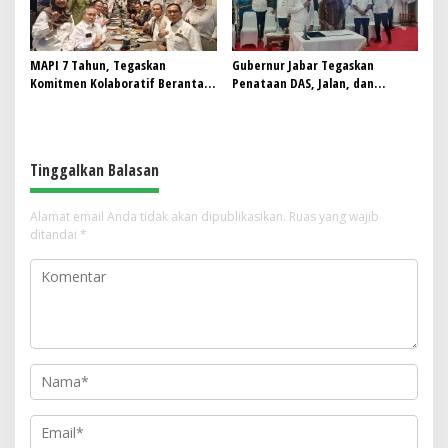
MAPI 7 Tahun, Tegaskan
Gubernur Jabar Tegaskan
Komitmen Kolaboratif Berantas
Penataan DAS, Jalan, dan
Pungli Menuju Indonesia Maju
Gerbang Tol Jadi Prioritas di
Jabar
Tinggalkan Balasan
Alamat email Anda tidak akan dipublikasikan.
Ruas yang wajib
ditandai
*