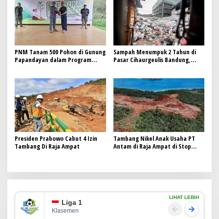
PNM Tanam 500 Pohon di Gunung
Sampah Menumpuk 2 Tahun di
Papandayan dalam Program
Pasar Cihaurgeulis Bandung,
Hijaukan Indonesia
Pengelola Terancam Diganti.
Presiden Prabowo Cabut 4 Izin
Tambang Nikel Anak Usaha PT
Tambang Di Raja Ampat
Antam di Raja Ampat di Stop
Sementara!
LIHAT LEBIH
Liga 1
Klasemen