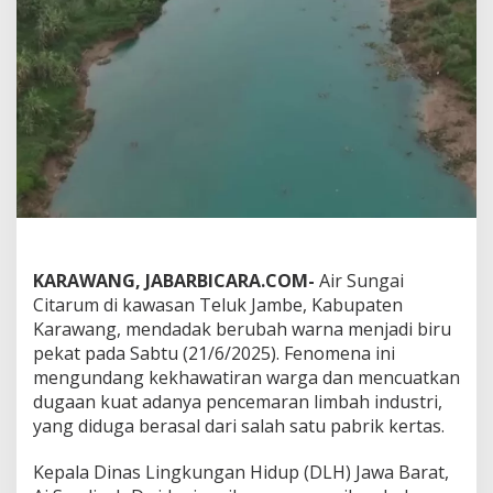
i
K
a
r
a
w
a
n
g
B
e
r
u
b
KARAWANG, JABARBICARA.COM-
Air Sungai
a
h
Citarum di kawasan Teluk Jambe, Kabupaten
W
Karawang, mendadak berubah warna menjadi biru
a
pekat pada Sabtu (21/6/2025). Fenomena ini
r
mengundang kekhawatiran warga dan mencuatkan
n
a
dugaan kuat adanya pencemaran limbah industri,
J
yang diduga berasal dari salah satu pabrik kertas.
a
d
Kepala Dinas Lingkungan Hidup (DLH) Jawa Barat,
i