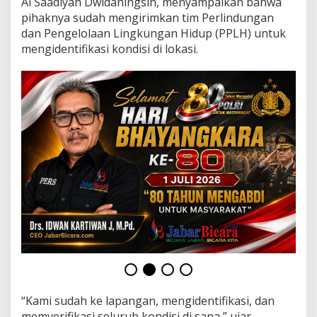
Ai Saadiyah Dwidaningsih, menyampaikan bahwa
B
i
pihaknya sudah mengirimkan tim Perlindungan
r
dan Pengelolaan Lingkungan Hidup (PPLH) untuk
u
mengidentifikasi kondisi di lokasi.
,
D
L
H
J
a
b
a
r
S
e
l
i
d
i
k
i
D
u
g
“Kami sudah ke lapangan, mengidentifikasi, dan
a
memverifikasi seluruh kondisi di sana,” ujar