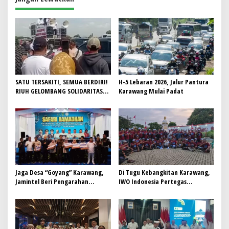
a
s
i
p
o
s
SATU TERSAKITI, SEMUA BERDIRI!
H-5 Lebaran 2026, Jalur Pantura
RIUH GELOMBANG SOLIDARITAS
Karawang Mulai Padat
RIBUAN KEPALA DESA SE-JAWA
BARAT MENGGUNCANG
KARAWANG
Jaga Desa “Goyang” Karawang,
Di Tugu Kebangkitan Karawang,
Jamintel Beri Pengarahan
IWO Indonesia Pertegas
kepada BPD se-Kabupaten
Komitmen Profesionalisme
Jurnalistik