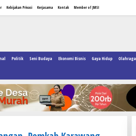
r
Kebijakan Privasi
Kerjasama
Kontak
Member of JMSI
nal
Politik
Seni Budaya
Ekonomi Bisnis
Gaya Hidup
Olahraga
angan, Pemkab Karawang