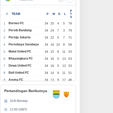
P
#
TEAM
P
W
D
L
T
S
Borneo FC
1
34
25
4
5
79
Persib Bandung
2
34
24
7
3
79
Persija Jakarta
3
34
22
5
7
71
Persebaya Surabaya
4
34
16
10
8
58
Malut United FC
5
34
15
8
11
53
Bhayangkara FC
6
34
16
5
13
53
Dewa United FC
7
34
16
5
13
53
Bali United FC
8
34
14
9
11
51
Arema FC
9
34
13
9
12
48
1
Persita Tangerang
34
13
6
15
45
0
Pertandingan Berikutnya
1
PSIM Yogyakarta
34
11
12
11
45
1
31/8 Monday
1
Persik Kediri
34
11
6
17
39
12:00 (GMT)
2