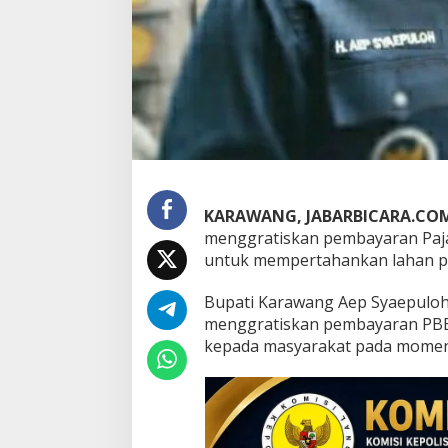
b
K
a
r
a
w
a
n
g
G
r
a
KARAWANG, JABARBICARA.CO
t
menggratiskan pembayaran Paj
i
untuk mempertahankan lahan 
s
k
Bupati Karawang Aep Syaepuloh
a
n
menggratiskan pembayaran PBB 
P
kepada masyarakat pada momen
B
B
u
n
t
u