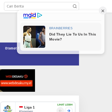
Otomotif
Pendidikan
Teknologi
Opini
LIHAT LEBIH
Liga 1
Klasemen