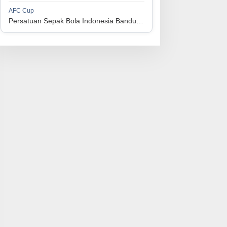
1
Persijap Jepara
34
9
9
16
36
AFC Cup
3
Persatuan Sepak Bola Indonesia Bandung vs Manila Digger FC
1
Madura United FC
34
9
8
17
35
4
1
PSM Makassar
34
8
10
16
34
5
1
Persis Solo
34
8
10
16
34
6
1
Semen Padang FC
34
5
5
24
20
7
1
PSBS Biak
34
4
6
24
18
8