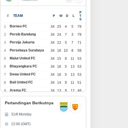
 untuk Solusi Kelola
UGC Jadi Andalan Baru
Duk
P
 Stok, dan Multi-
Marketer, Ini yang Perlu
dan
#
TEAM
P
W
D
L
T
S
Diketahui Sebelum Ikut Tren Ini
Logi
Rib
Borneo FC
1
34
25
4
5
79
Sem
Persib Bandung
2
34
24
7
3
79
Persija Jakarta
3
34
22
5
7
71
Persebaya Surabaya
4
34
16
10
8
58
Malut United FC
5
34
15
8
11
53
Bhayangkara FC
6
34
16
5
13
53
Dewa United FC
7
34
16
5
13
53
Bali United FC
8
34
14
9
11
51
Arema FC
9
34
13
9
12
48
1
Persita Tangerang
34
13
6
15
45
0
Pertandingan Berikutnya
1
PSIM Yogyakarta
34
11
12
11
45
1
31/8 Monday
1
Persik Kediri
34
11
6
17
39
12:00 (GMT)
2