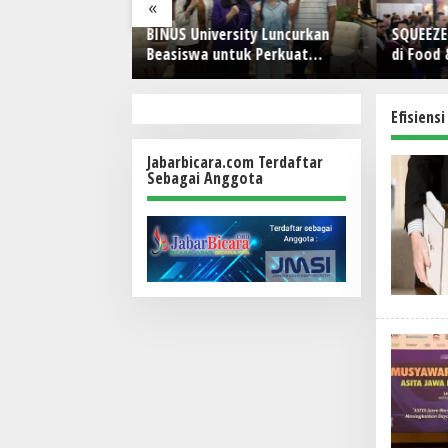
«
 Kartu di
BINUS University Luncurkan
SQUEEZE Hadirkan
erlogo
Beasiswa untuk Perkuat
di Food & Hospit
Komitmen Mencetak Talenta
(FHI) 2026: Wad
Bedampak bagi Indonesia
yang Menghubun
Pengalaman, da
Efisiens
Bersama
Jabarbicara.com Terdaftar
Sebagai Anggota