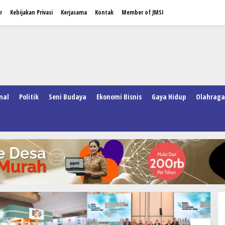
r
Kebijakan Privasi
Kerjasama
Kontak
Member of JMSI
nal
Politik
Seni Budaya
Ekonomi Bisnis
Gaya Hidup
Olahraga