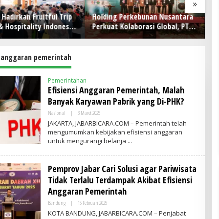
»
 Fruitful Trip
Holding Perkebunan Nusantara
POS Retail
ality Indonesia
Perkuat Kolaborasi Global, PT
Penjualan,
ah Kolaborasi
RPN Gelar IRRDB Socio-
Outlet
gkan Inovasi,
Economic Seminar 2026
n Pertumbuhan
i anggaran pemerintah
Pemerintahan
Efisiensi Anggaran Pemerintah, Malah
Banyak Karyawan Pabrik yang Di-PHK?
Nasional
|
3 Maret 2025
O
L
JAKARTA, JABARBICARA.COM – Pemerintah telah
E
mengumumkan kebijakan efisiensi anggaran
H
untuk mengurangi belanja
A
D
M
I
Pemprov Jabar Cari Solusi agar Pariwisata
N
Tidak Terlalu Terdampak Akibat Efisiensi
Anggaran Pemerintah
Bandung
|
15 Februari 2025
O
L
KOTA BANDUNG, JABARBICARA.COM – Penjabat
E