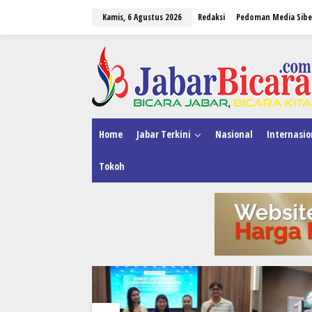
L
Kamis, 6 Agustus 2026
Redaksi
Pedoman Media Sibe
e
w
a
tutup
t
i
k
e
k
o
n
Home
Jabar Terkini
Nasional
Internasio
t
e
Tokoh
n