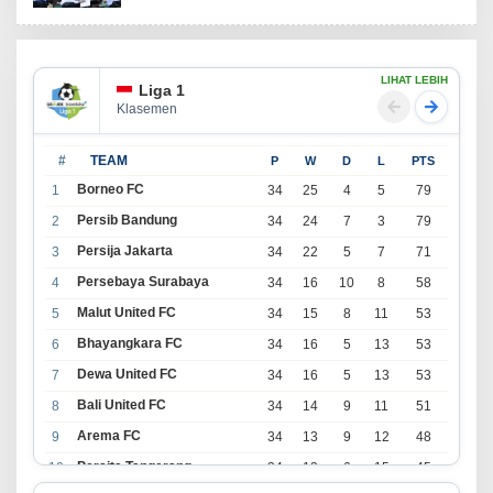
LIHAT LEBIH
Liga 1
Klasemen
#
TEAM
P
W
D
L
PTS
Borneo FC
1
34
25
4
5
79
Persib Bandung
2
34
24
7
3
79
Persija Jakarta
3
34
22
5
7
71
Persebaya Surabaya
4
34
16
10
8
58
Malut United FC
5
34
15
8
11
53
Bhayangkara FC
6
34
16
5
13
53
Dewa United FC
7
34
16
5
13
53
Bali United FC
8
34
14
9
11
51
Arema FC
9
34
13
9
12
48
Persita Tangerang
10
34
13
6
15
45