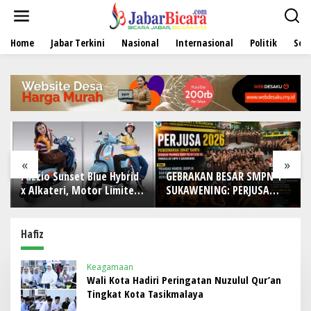
L
e
w
Home
Jabar Terkini
Nasional
Internasional
Politik
Sen
a
t
i
k
e
k
o
n
t
e
«
»
n
Fazzio Sunset Blue Hybrid
GEBRAKAN BESAR SMPN 1
x Alkateri, Motor Limited
SUKAWENING: PERJUSA
Edition Buat Nyempurnain
2026 TEMPA KARAKTER,
Look Retro-Future Lo
DISIPLIN, DAN JIWA
KEPANDUAN SISWA
Hafiz
Keagamaan
Wali Kota Hadiri Peringatan Nuzulul Qur’an
Tingkat Kota Tasikmalaya