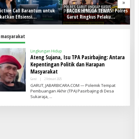
»
ve Call Barantum untuk
BACOK HINGGA TEWAS! Polres
O
an Efisiensi
Garut Ringkus Pelaku
S
onal
Penganiayaan Brutal di
Ja
Banyuresmi, Terancam 10 Tahun
d
Penjara
 masyarakat
Lingkungan Hidup
Ateng Sujana, Isu TPA Pasirbajing: Antara
Kepentingan Politik dan Harapan
Masyarakat
Garut
|
2 Februari 2025
O
L
GARUT, JABARBICARA.COM — Polemik Tempat
E
Pembuangan Akhir (TPA) Pasirbajing di Desa
H
Sukaraja,
A
D
M
I
N