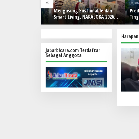
«
nsial yang Bisa
Mengusung Sustainable dan
Predicti
 20-an
Smart Living, NARALOKA 2026
Tingkatk
Hadirkan Karya Terbaik
Operasi
Mahasiswa BINUS @Malang
Harapan
Jabarbicara.com Terdaftar
Sebagai Anggota