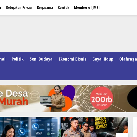
r
Kebijakan Privasi
Kerjasama
Kontak
Member of JMSI
nal
Politik
Seni Budaya
Ekonomi Bisnis
Gaya Hidup
Olahraga