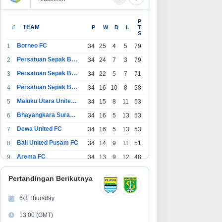
perasional Minimarket
RE:DEFINE by LOKALMADE,
P
emakin Kompleks, Sistem POS
Celebrating Local Brands in PIK
#
TEAM
P
W
D
L
T
S
di Andalan Kelola Transaksi
Avenue
an Stok
Borneo FC
1
34
25
4
5
79
Persatuan Sepak Bola Indonesia Bandung
2
34
24
7
3
79
Persatuan Sepak Bola Indonesia Jakarta
3
34
22
5
7
71
Persatuan Sepak Bola Surabaya
4
34
16
10
8
58
Maluku Utara United FC
5
34
15
8
11
53
Bhayangkara Surabaya United
6
34
16
5
13
53
Dewa United FC
7
34
16
5
13
53
Bali United Pusam FC
8
34
14
9
11
51
Arema FC
9
34
13
9
12
48
1
Persatuan Sepak Bola Indonesia Tangerang
34
13
6
15
45
0
Pertandingan Berikutnya
1
PSIM Yogyakarta
34
11
12
11
45
1
6/8 Thursday
1
Persatuan Sepakbola Indonesia Kediri
34
11
6
17
39
13:00 (GMT)
2