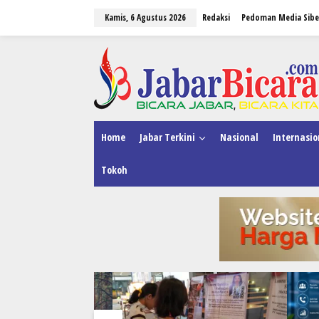
L
Kamis, 6 Agustus 2026
Redaksi
Pedoman Media Sibe
e
w
a
tutup
t
i
k
e
k
o
n
Home
Jabar Terkini
Nasional
Internasio
t
e
Tokoh
n