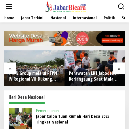
L
e
w
Home
Jabar Terkini
Nasional
Internasional
Politik
Sen
a
t
i
k
e
k
o
n
t
e
«
»
n
PN Group melalui PTPN
Perawatan LRT Jabodebek
PT Ara
 Regional VII Dukung
Berlangsung Saat Malam,
Dukun
ningkatan Kompetensi
Tim Kesehatan Jaga
Masya
aratur Perkebunan
Kondisi Petugas
Khitan
wat Pelatihan Avenza
Kotab
Hari Desa Nasional
ps di Way Kanan
Pemerintahan
Jabar Calon Tuan Rumah Hari Desa 2025
Tingkat Nasional