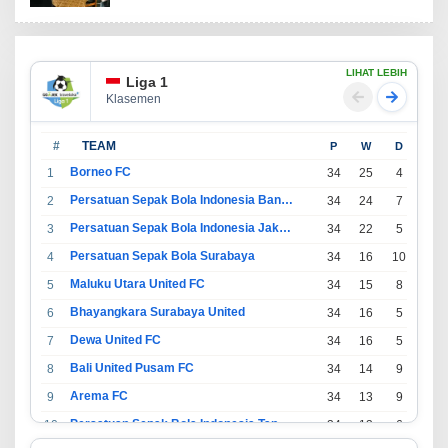
LIHAT LEBIH
Liga 1
Klasemen
#
TEAM
P
W
D
L
Borneo FC
1
34
25
4
5
Persatuan Sepak Bola Indonesia Bandung
2
34
24
7
3
Persatuan Sepak Bola Indonesia Jakarta
3
34
22
5
7
Persatuan Sepak Bola Surabaya
4
34
16
10
8
Maluku Utara United FC
5
34
15
8
11
Bhayangkara Surabaya United
6
34
16
5
13
Dewa United FC
7
34
16
5
13
Bali United Pusam FC
8
34
14
9
11
Arema FC
9
34
13
9
12
Persatuan Sepak Bola Indonesia Tangerang
10
34
13
6
15