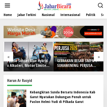
L
e
w
Home
Jabar Terkini
Nasional
Internasional
Politik
Sen
a
t
i
k
e
k
o
n
t
e
«
»
n
Fazzio Sunset Blue Hybrid
GEBRAKAN BESAR SMPN 1
x Alkateri, Motor Limited
SUKAWENING: PERJUSA
Edition Buat Nyempurnain
2026 TEMPA KARAKTER,
Look Retro-Future Lo
DISIPLIN, DAN JIWA
KEPANDUAN SISWA
Harun Ar Rasyid
Kebangkitan Sunda Bersatu Indonesia Kab
Garut Nyatakan Dukungan Penuh untuk
Paslon Helmi-Yudi di Pilkada Garut