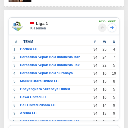
LIHAT LEBIH
Liga 1
Klasemen
#
TEAM
P
W
D
L
Borneo FC
1
34
25
4
5
Persatuan Sepak Bola Indonesia Bandung
2
34
24
7
3
Persatuan Sepak Bola Indonesia Jakarta
3
34
22
5
7
Persatuan Sepak Bola Surabaya
4
34
16
10
8
Maluku Utara United FC
5
34
15
8
11
Bhayangkara Surabaya United
6
34
16
5
13
Dewa United FC
7
34
16
5
13
Bali United Pusam FC
8
34
14
9
11
Arema FC
9
34
13
9
12
Persatuan Sepak Bola Indonesia Tangerang
10
34
13
6
15