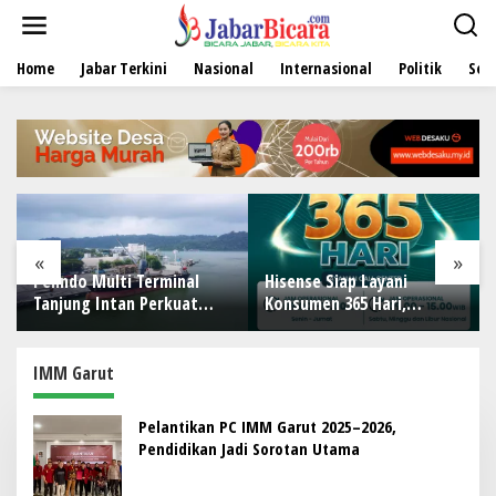
L
e
w
Home
Jabar Terkini
Nasional
Internasional
Politik
Sen
a
t
i
k
e
k
o
n
t
e
«
»
n
Pelindo Multi Terminal
Hisense Siap Layani
Tanjung Intan Perkuat
Konsumen 365 Hari,
Kinerja Operasional
Tambah Jadwal Layanan
Pelabuhan
Call Center Hisense Care
IMM Garut
Pelantikan PC IMM Garut 2025–2026,
Pendidikan Jadi Sorotan Utama