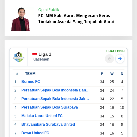
Opini Publik
PC IMM Kab. Garut Mengecam Keras
Tindakan Asusila Yang Terjadi di Garut
LIHAT LEBIH
Liga 1
Klasemen
#
TEAM
P
W
D
L
Borneo FC
1
34
25
4
5
Persatuan Sepak Bola Indonesia Bandung
2
34
24
7
3
Persatuan Sepak Bola Indonesia Jakarta
3
34
22
5
7
Persatuan Sepak Bola Surabaya
4
34
16
10
8
Maluku Utara United FC
5
34
15
8
11
Bhayangkara Surabaya United
6
34
16
5
13
Dewa United FC
7
34
16
5
13