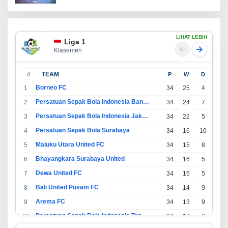
LIHAT LEBIH
Liga 1
Klasemen
#
TEAM
P
W
D
L
Borneo FC
1
34
25
4
5
Persatuan Sepak Bola Indonesia Bandung
2
34
24
7
3
Persatuan Sepak Bola Indonesia Jakarta
3
34
22
5
7
Persatuan Sepak Bola Surabaya
4
34
16
10
8
Maluku Utara United FC
5
34
15
8
11
Bhayangkara Surabaya United
6
34
16
5
13
Dewa United FC
7
34
16
5
13
Bali United Pusam FC
8
34
14
9
11
Arema FC
9
34
13
9
12
Persatuan Sepak Bola Indonesia Tangerang
10
34
13
6
15