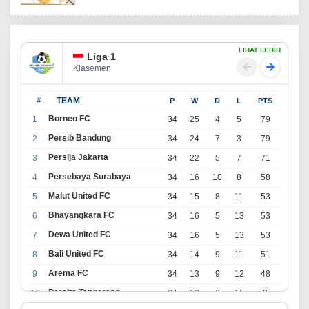
LIHAT LEBIH
Liga 1
Klasemen
#
TEAM
P
W
D
L
PTS
Borneo FC
1
34
25
4
5
79
Persib Bandung
2
34
24
7
3
79
Persija Jakarta
3
34
22
5
7
71
Persebaya Surabaya
4
34
16
10
8
58
Malut United FC
5
34
15
8
11
53
Bhayangkara FC
6
34
16
5
13
53
Dewa United FC
7
34
16
5
13
53
Bali United FC
8
34
14
9
11
51
Arema FC
9
34
13
9
12
48
Persita Tangerang
10
34
13
6
15
45