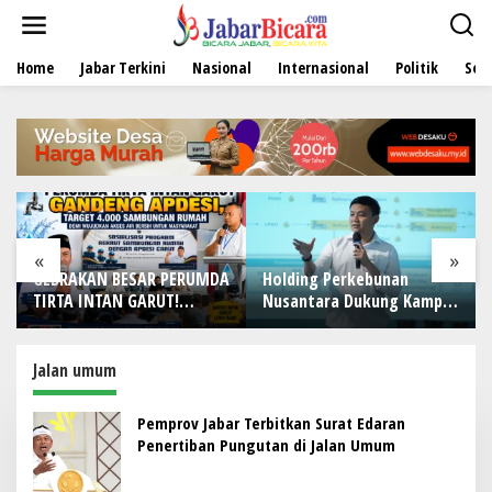
L
e
w
Home
Jabar Terkini
Nasional
Internasional
Politik
Sen
a
t
i
k
e
k
o
n
t
e
«
»
n
 BESAR PERUMDA
Holding Perkebunan
PRESTASI MEN
AN GARUT!
Nusantara Dukung Kampus
FASILITAS
PDESI, Target
Berbasis Perkebunan, Arya
MEMPRIHATINKA
mbungan Rumah
Sandhiyudha Jadi
Gemilangnya 
dkan Akses Air
Mahasiswa Angkatan
Garut, Lapang
Jalan umum
tuk Masyarakat
Pertama Magister ITSI
Rusak, Masjid 
Mampu Tampun
Pemprov Jabar Terbitkan Surat Edaran
Penjualan Ser
Penertiban Pungutan di Jalan Umum
Jadi Sorotan