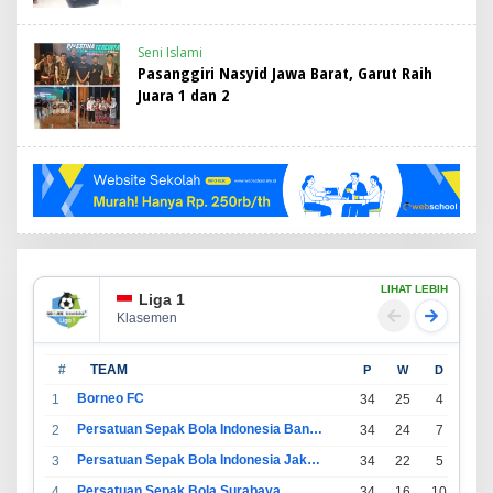
Seni Islami
Pasanggiri Nasyid Jawa Barat, Garut Raih
Juara 1 dan 2
LIHAT LEBIH
Liga 1
Klasemen
#
TEAM
P
W
D
L
Borneo FC
1
34
25
4
5
Persatuan Sepak Bola Indonesia Bandung
2
34
24
7
3
Persatuan Sepak Bola Indonesia Jakarta
3
34
22
5
7
Persatuan Sepak Bola Surabaya
4
34
16
10
8