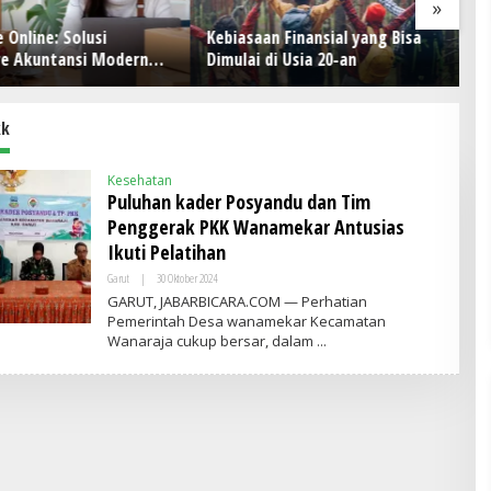
»
n Finansial yang Bisa
Mengusung Sustainable dan
Pr
di Usia 20-an
Smart Living, NARALOKA 2026
Ti
Hadirkan Karya Terbaik
O
Mahasiswa BINUS @Malang
kk
Kesehatan
Puluhan kader Posyandu dan Tim
Penggerak PKK Wanamekar Antusias
Ikuti Pelatihan
Garut
|
30 Oktober 2024
O
L
GARUT, JABARBICARA.COM — Perhatian
E
Pemerintah Desa wanamekar Kecamatan
H
Wanaraja cukup bersar, dalam
A
D
M
I
N