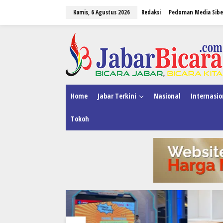
L
Kamis, 6 Agustus 2026
Redaksi
Pedoman Media Sibe
e
w
a
tutup
t
i
k
e
k
o
n
Home
Jabar Terkini
Nasional
Internasio
t
e
Tokoh
n