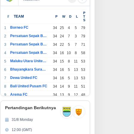
edictive Call Barantum untuk
BACOK HINGGA TEWAS! Polres
P
ngkatkan Efisiensi
Garut Ringkus Pelaku
#
TEAM
P
W
D
L
T
S
perasional
Penganiayaan Brutal di
Banyuresmi, Terancam 10 Tahun
Borneo FC
1
34
25
4
5
79
Penjara
Persatuan Sepak Bola Indonesia Bandung
2
34
24
7
3
79
Persatuan Sepak Bola Indonesia Jakarta
3
34
22
5
7
71
Persatuan Sepak Bola Surabaya
4
34
16
10
8
58
Maluku Utara United FC
5
34
15
8
11
53
Bhayangkara Surabaya United
6
34
16
5
13
53
Dewa United FC
7
34
16
5
13
53
Bali United Pusam FC
8
34
14
9
11
51
Arema FC
9
34
13
9
12
48
1
Persatuan Sepak Bola Indonesia Tangerang
34
13
6
15
45
0
Pertandingan Berikutnya
1
PSIM Yogyakarta
34
11
12
11
45
1
31/8 Monday
1
Persatuan Sepakbola Indonesia Kediri
34
11
6
17
39
12:00 (GMT)
2