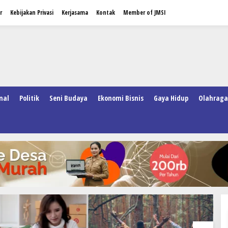
r
Kebijakan Privasi
Kerjasama
Kontak
Member of JMSI
nal
Politik
Seni Budaya
Ekonomi Bisnis
Gaya Hidup
Olahraga