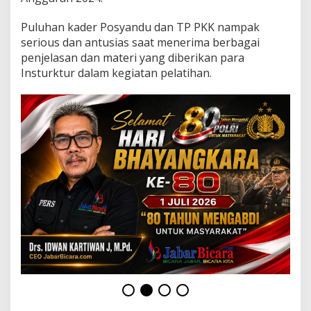
a
n
Puluhan kader Posyandu dan TP PKK nampak
a
m
serious dan antusias saat menerima berbagai
e
penjelasan dan materi yang diberikan para
k
Insturktur dalam kegiatan pelatihan.
a
r
A
n
t
u
s
i
a
s
I
k
u
t
i
P
e
l
a