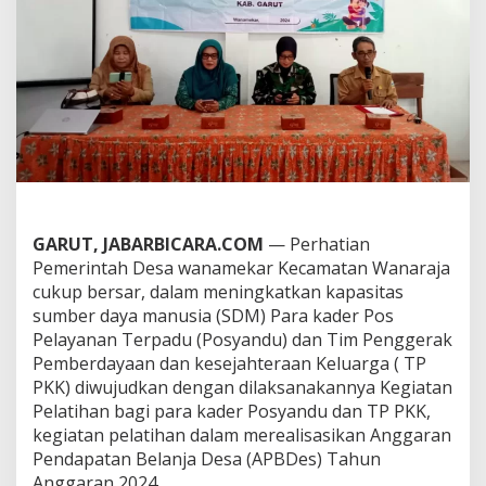
s
y
a
n
d
u
d
a
n
T
i
m
P
GARUT, JABARBICARA.COM
— Perhatian
e
Pemerintah Desa wanamekar Kecamatan Wanaraja
n
cukup bersar, dalam meningkatkan kapasitas
g
sumber daya manusia (SDM) Para kader Pos
g
e
Pelayanan Terpadu (Posyandu) dan Tim Penggerak
r
Pemberdayaan dan kesejahteraan Keluarga ( TP
a
PKK) diwujudkan dengan dilaksanakannya Kegiatan
k
Pelatihan bagi para kader Posyandu dan TP PKK,
P
K
kegiatan pelatihan dalam merealisasikan Anggaran
K
Pendapatan Belanja Desa (APBDes) Tahun
W
Anggaran 2024.