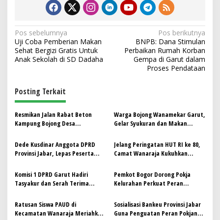
N
Pos sebelumnya
Pos berikutnya
Uji Coba Pemberian Makan
BNPB: Dana Stimulan
a
Sehat Bergizi Gratis Untuk
Perbaikan Rumah Korban
v
Anak Sekolah di SD Dadaha
Gempa di Garut dalam
Proses Pendataan
i
g
Posting Terkait
a
s
Resmikan Jalan Rabat Beton
Warga Bojong Wanamekar Garut,
Kampung Bojong Desa
Gelar Syukuran dan Makan
i
Wanamekar, Dani Ramdani
Bersama Usai Jalan Kampung di
p
Gunting Pita, Potong Tumpeng
Perbaiki
Dede Kusdinar Anggota DPRD
Jelang Peringatan HUT RI ke 80,
dan Gelar Tikar .akan Bersama
Provinsi Jabar, Lepas Peserta
Camat Wanaraja Kukuhkan
o
Jalan Sehat Perum Aulia
Paskibra Wanaraja
s
Wanaraja
Komisi 1 DPRD Garut Hadiri
Pemkot Bogor Dorong Pokja
Tasyakur dan Serah Terima
Kelurahan Perkuat Peran
Jabatan Pj. Kades Sindangraja
Posyandu
Wanaraja
Ratusan Siswa PAUD di
Sosialisasi Bankeu Provinsi Jabar
Kecamatan Wanaraja Meriahkan
Guna Penguatan Peran Pokjanal