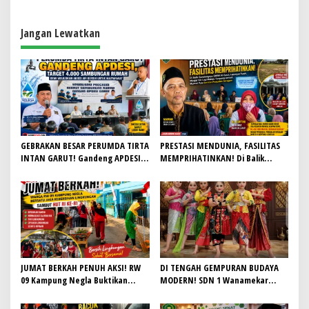
HJG ke 212
Posyandu.
Jangan Lewatkan
GEBRAKAN BESAR PERUMDA TIRTA
PRESTASI MENDUNIA, FASILITAS
INTAN GARUT! Gandeng APDESI,
MEMPRIHATINKAN! Di Balik
Target 4.000 Sambungan Rumah
Gemilangnya SMAN 26 Garut,
Demi Wujudkan Akses Air Bersih
Lapangan Hoki Rusak, Masjid Tak
untuk Masyarakat
Lagi Mampu Tampung Jamaah,
Penjualan Seragam Ikut Jadi
Sorotan
JUMAT BERKAH PENUH AKSI! RW
DI TENGAH GEMPURAN BUDAYA
09 Kampung Negla Buktikan
MODERN! SDN 1 Wanamekar
Gotong Royong Bukan Sekadar
Lahirkan Generasi Penari Sunda,
Slogan, Warga Bersatu Sambut
Menjaga Warisan Leluhur dari