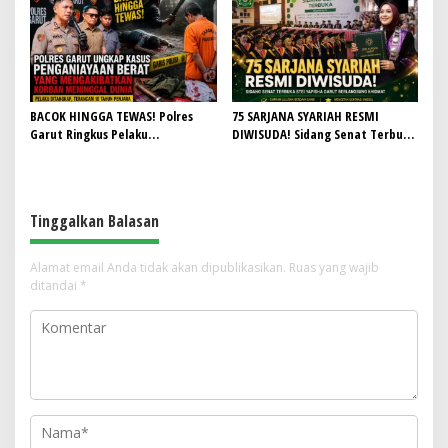
HUT RI ke-81
Ruang Kelas
BACOK HINGGA TEWAS! Polres
75 SARJANA SYARIAH RESMI
Garut Ringkus Pelaku
DIWISUDA! Sidang Senat Terbuka
Penganiayaan Brutal di
STEI Yapisha Garut Berlangsung
Banyuresmi, Terancam 10 Tahun
Khidmat, Siapkan Lulusan
Penjara
Berdaya Saing dan Berintegritas
Tinggalkan Balasan
Alamat email Anda tidak akan dipublikasikan.
Ruas yang wajib
ditandai
*