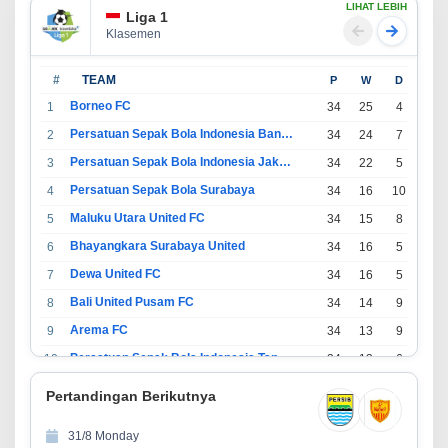
LIHAT LEBIH
Liga 1
Klasemen
#
TEAM
P
W
D
L
Borneo FC
1
34
25
4
5
Persatuan Sepak Bola Indonesia Bandung
2
34
24
7
3
Persatuan Sepak Bola Indonesia Jakarta
3
34
22
5
7
Persatuan Sepak Bola Surabaya
4
34
16
10
8
Maluku Utara United FC
5
34
15
8
11
Bhayangkara Surabaya United
6
34
16
5
13
Dewa United FC
7
34
16
5
13
Bali United Pusam FC
8
34
14
9
11
Arema FC
9
34
13
9
12
Persatuan Sepak Bola Indonesia Tangerang
10
34
13
6
15
PSIM Yogyakarta
11
34
11
12
11
Pertandingan Berikutnya
Persatuan Sepakbola Indonesia Kediri
12
34
11
6
17
31/8 Monday
Perserikatan Sepak Bola Indonesia Jepara
13
34
9
9
16