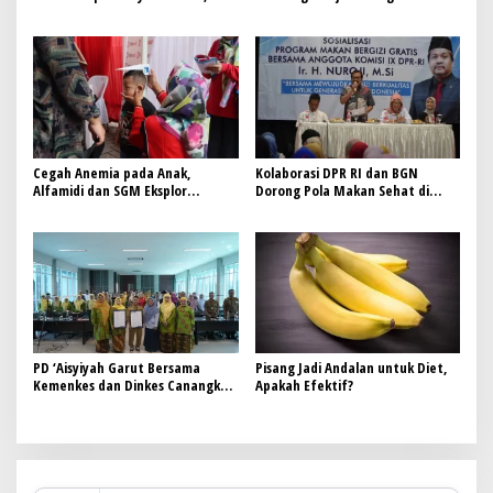
disambut baik oleh Menkes Budi
untuk Tingkatkan Perlindungan
Gunadi Sadikin
Pekerja
Cegah Anemia pada Anak,
Kolaborasi DPR RI dan BGN
Alfamidi dan SGM Eksplor
Dorong Pola Makan Sehat di
Luncurkan Edukasi Gizi Balita di
Bekasi
Bandung Barat
PD ‘Aisyiyah Garut Bersama
Pisang Jadi Andalan untuk Diet,
Kemenkes dan Dinkes Canangkan
Apakah Efektif?
Komitmen Pencegahan Sunat
Perempuan