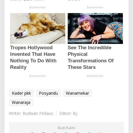
Kader pkk
Posyandu
Wanamekar
Wanaraja
Writer: Rudwan Firdaus
Editor: Ikj
Ikuti Kami