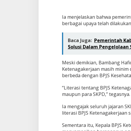
e
k
e
r
Ia menjelaskan bahwa pemerin
j
berbagai upaya telah dilakukan
a
Baca Juga:
Pemerintah Ka
Solusi Dalam Pengelolaan
Meski demikian, Bambang Hafi
Ketenagakerjaan masih minim 
berbeda dengan BPJS Kesehatan
“Literasi tentang BPJS Ketena
maupun para SKPD,” tegasnya.
Ia mengajak seluruh jajaran SK
literasi BPJS Ketenagakerjaan
Sementara itu, Kepala BPJS Ke