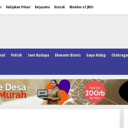
r
Kebijakan Privasi
Kerjasama
Kontak
Member of JMSI
nal
Politik
Seni Budaya
Ekonomi Bisnis
Gaya Hidup
Olahraga