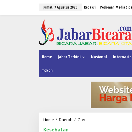
L
Jumat, 7 Agustus 2026
Redaksi
Pedoman Media Sibe
e
w
a
tutup
t
i
k
e
k
o
n
Home
Jabar Terkini
Nasional
Internasio
t
e
Tokoh
n
Home
/
Daerah
/
Garut
P
e
Kesehatan
m