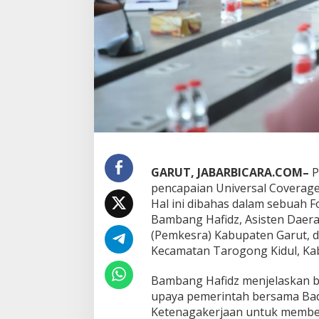
g
a
k
e
r
j
a
a
n
T
a
r
g
GARUT, JABARBICARA.COM–
P
e
pencapaian Universal Coverage 
t
Hal ini dibahas dalam sebuah F
k
a
Bambang Hafidz, Asisten Daera
n
(Pemkesra) Kabupaten Garut, d
U
Kecamatan Tarogong Kidul, Kab
C
J
Bambang Hafidz menjelaskan 
u
n
upaya pemerintah bersama Bad
t
Ketenagakerjaan untuk member
u