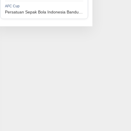
1
Perserikatan Sepak Bola Indonesia Jepara
34
9
9
16
36
AFC Cup
3
Persatuan Sepak Bola Indonesia Bandung vs Manila Digger FC
1
Madura United FC
34
9
8
17
35
4
1
Persatuan Sepakbola Makassar
34
8
10
16
34
5
1
Persis Solo
34
8
10
16
34
6
1
Semen Padang FC
34
5
5
24
20
7
1
Persatuan Sepak Bola Biak Sekitarnya
34
4
6
24
18
8