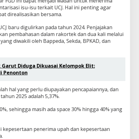
 FGD ini dapat menjadi wadah untuk menerima
risasi isu-isu terkait UCJ. Hal ini penting agar
at direalisasikan bersama.
CJ baru digulirkan pada tahun 2024. Penjajakan
kan pembahasan dalam rakortek dan dua kali melalui
yang diwakili oleh Bappeda, Sekda, BPKAD, dan
 Garut Diduga Dikuasai Kelompok Elit:
di Penonton
ah hal yang perlu diupayakan pencapaiannya, dan
 tahun 2025 adalah 5,37%.
 20%, sehingga masih ada space 30% hingga 40% yang
di kepesertaan penerima upah dan kepesertaan
a.