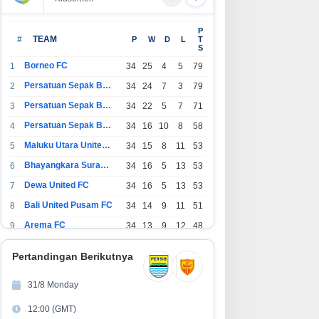
P
#
TEAM
P
W
D
L
T
S
Borneo FC
1
34
25
4
5
79
Persatuan Sepak Bola Indonesia Bandung
2
34
24
7
3
79
Persatuan Sepak Bola Indonesia Jakarta
3
34
22
5
7
71
Persatuan Sepak Bola Surabaya
4
34
16
10
8
58
Maluku Utara United FC
5
34
15
8
11
53
Bhayangkara Surabaya United
6
34
16
5
13
53
Dewa United FC
7
34
16
5
13
53
Bali United Pusam FC
8
34
14
9
11
51
Arema FC
9
34
13
9
12
48
1
Persatuan Sepak Bola Indonesia Tangerang
34
13
6
15
45
0
Pertandingan Berikutnya
1
PSIM Yogyakarta
34
11
12
11
45
1
31/8 Monday
1
Persatuan Sepakbola Indonesia Kediri
34
11
6
17
39
12:00 (GMT)
2