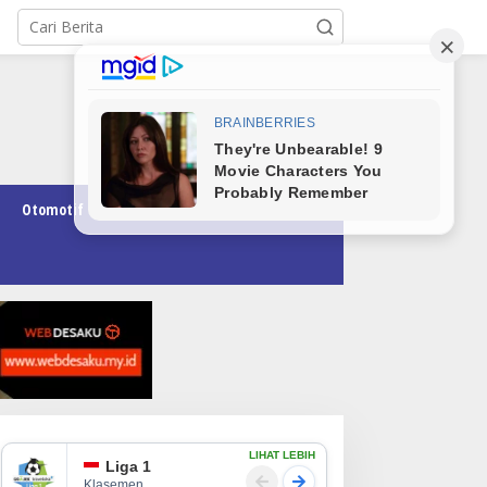
Otomotif
Pendidikan
Teknologi
Opini
LIHAT LEBIH
Liga 1
Klasemen