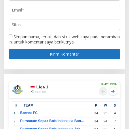
Simpan nama, email, dan situs web saya pada peramban
ini untuk komentar saya berikutnya.
LIHAT LEBIH
Liga 1
Klasemen
#
TEAM
P
W
D
L
Borneo FC
1
34
25
4
5
Persatuan Sepak Bola Indonesia Bandung
2
34
24
7
3
Persatuan Sepak Bola Indonesia Jakarta