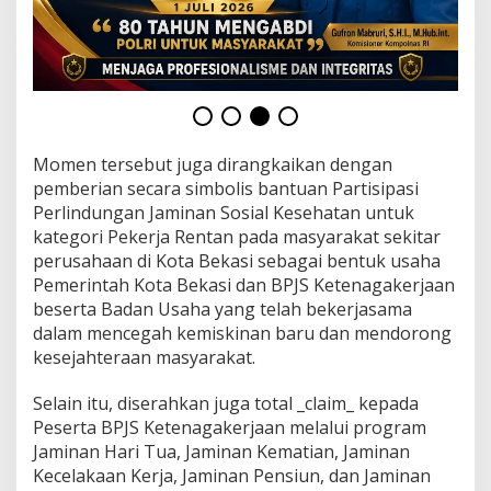
S
K
e
t
e
n
a
g
Momen tersebut juga dirangkaikan dengan
a
k
pemberian secara simbolis bantuan Partisipasi
e
Perlindungan Jaminan Sosial Kesehatan untuk
r
kategori Pekerja Rentan pada masyarakat sekitar
j
perusahaan di Kota Bekasi sebagai bentuk usaha
a
Pemerintah Kota Bekasi dan BPJS Ketenagakerjaan
a
n
beserta Badan Usaha yang telah bekerjasama
dalam mencegah kemiskinan baru dan mendorong
kesejahteraan masyarakat.
Selain itu, diserahkan juga total _claim_ kepada
Peserta BPJS Ketenagakerjaan melalui program
Jaminan Hari Tua, Jaminan Kematian, Jaminan
Kecelakaan Kerja, Jaminan Pensiun, dan Jaminan