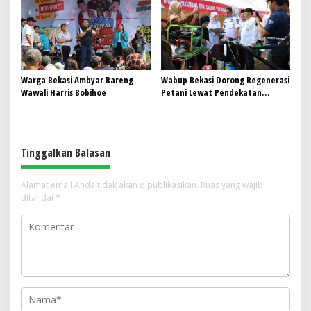
Warga Bekasi Ambyar Bareng
Wabup Bekasi Dorong Regenerasi
Wawali Harris Bobihoe
Petani Lewat Pendekatan
Kreatif dan Adaptif terhadap
Perubahan Zaman
Tinggalkan Balasan
Alamat email Anda tidak akan dipublikasikan.
Ruas yang wajib
ditandai
*