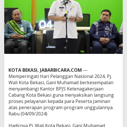
e
l
a
n
g
g
a
n
N
a
s
i
o
n
KOTA BEKASI, JABARBICARA.COM
—
a
Memperingati Hari Pelanggan Nasional 2024, Pj.
l
Wali Kota Bekasi, Gani Muhamad berkesempatan
2
0
menyambangi Kantor BPJS Ketenagakerjaan
2
Cabang Kota Bekasi guna menyaksikan langsung
4
proses pelayanan kepada para Peserta Jaminan
,
atas penerapan program-program unggulannya.
P
j
Rabu (04/09/2024)
.
W
Hadirnya Pj. Wali Kota Bekasi, Gani Muhamad