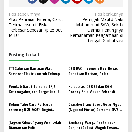
N
Pos sebelumnya
Pos berikutnya
Atas Penilaian Kinerja, Garut
Peringati Maulid Nabi
a
Terima Insentif Fiskal
Muhammad SAW, Sekda
v
Terbesar Sebesar Rp 25,989
Ciamis: Pentingnya
Miliar
Pemahaman Keagamaan di
i
Tengah Globalisasi
g
Posting Terkait
a
s
JTT Salurkan Bantuan Alat
DPD IWO Indonesia Kab. Bekasi
i
Semprot Elektrik untuk Kelompok
Rapatkan Barisan, Gelar
p
Tani di Bekasi
Syukuran dan Milad
Pemkab Garut Bersama BPJS
Kolaborasi DPR RI dan BGN
o
Ketenagakerjaan Targetkan UCJ
Dorong Pola Makan Sehat di
s
untuk Tingkatkan Perlindungan
Bekasi
Pekerja
Belum Tahu Cara Perbarui
Disnakertrans Garut Gelar Ngopi
rekening BSU 2025?, Begini
(Ngobrol Pintar) Bersama SP/SB
Caranya!!
Kabupaten Garut
‘Jagoan Cikiwul’ yang Viral telah
Sambangi Warga Terdampak
Diamankan Polisi
Banjir di Bekasi, Wagub Erwan