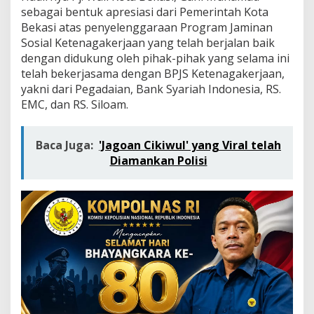
a
sebagai bentuk apresiasi dari Pemerintah Kota
l
Bekasi atas penyelenggaraan Program Jaminan
i
K
Sosial Ketenagakerjaan yang telah berjalan baik
o
dengan didukung oleh pihak-pihak yang selama ini
t
telah bekerjasama dengan BPJS Ketenagakerjaan,
a
yakni dari Pegadaian, Bank Syariah Indonesia, RS.
B
EMC, dan RS. Siloam.
e
k
a
s
Baca Juga:
'Jagoan Cikiwul' yang Viral telah
i
Diamankan Polisi
A
p
r
e
s
i
a
s
i
B
P
J