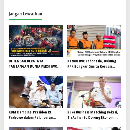
Setiawan Pastikan Penanganan
Berjalan Baikm
Jangan Lewatkan
DI TENGAH BERATNYA
Ketum IWO Indonesia, Dukung
TANTANGAN DUNIA PERS! IWO
KPK Bongkar Gurita Korupsi
Indonesia Kota Bekasi Rayakan
Proyek di Kabupaten Bekasi
HUT Ke-4 dengan Doa, Tabur
Bunga, dan Aksi Sosial Sarat
Makna
KDM Dampingi Presiden RI
Buka Business Matching Bekasi,
Prabowo dalam Peluncuran
Tri Adhianto Dorong Ekonomi
Program Digitalisasi
Tumbuh, Pengangguran Turun
Pembelajaran