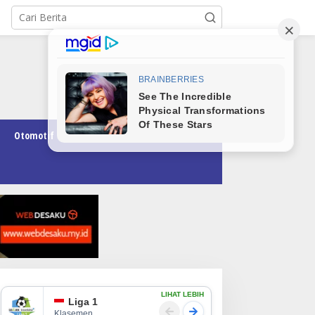
Otomotif
Pendidikan
Teknologi
Opini
LIHAT LEBIH
Liga 1
Klasemen