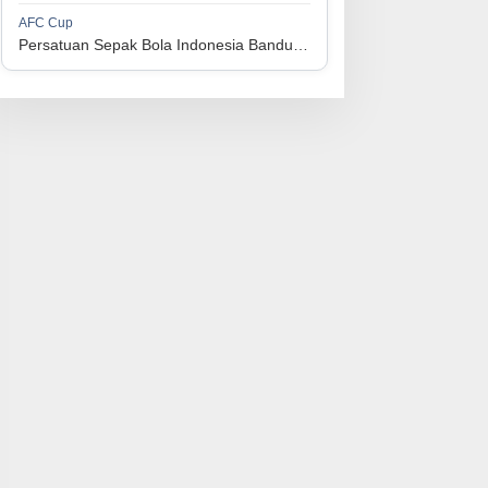
1
Perserikatan Sepak Bola Indonesia Jepara
34
9
9
16
36
AFC Cup
3
Persatuan Sepak Bola Indonesia Bandung vs Manila Digger FC
1
Madura United FC
34
9
8
17
35
4
1
Persatuan Sepakbola Makassar
34
8
10
16
34
5
1
Persis Solo
34
8
10
16
34
6
1
Semen Padang FC
34
5
5
24
20
7
1
Persatuan Sepak Bola Biak Sekitarnya
34
4
6
24
18
8