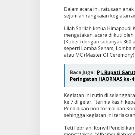
Dalam acara ini, ratusaan ana
sejumlah rangkaian kegiatan a
Lilah Sarilah ketua Himapaud
mengatakan, acara diikuti oleh
(Kober) dengan sebanyak 360 a
seperti Lomba Senam, Lomba 
atau MC (Master Of Ceremony),
Baca Juga:
Pj. Bupati Garu
Peringatan HAORNAS ke-4
Kegiatan ini rutin di selengga
ke 7 di gelar, “terima kasih ke
Pendidikan non formal dan Koo
sehingga kegiatan ini terlaksan
Teti Febriani Korwil Pendidik
mengatakan, “Alhamdulilah kegi