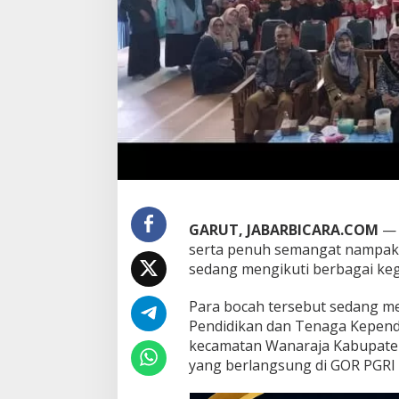
a
n
a
r
a
j
a
M
e
r
i
a
h
k
GARUT, JABARBICARA.COM
— 
a
serta penuh semangat nampak te
n
sedang mengikuti berbagai keg
H
J
G
Para bocah tersebut sedang me
k
Pendidikan dan Tenaga Kependi
e
kecamatan Wanaraja Kabupaten
2
yang berlangsung di GOR PGRI 
1
2