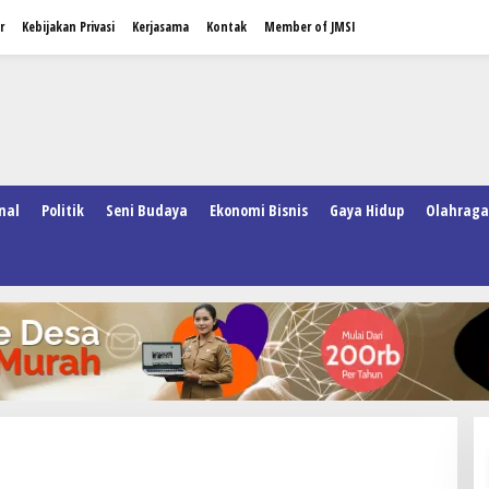
r
Kebijakan Privasi
Kerjasama
Kontak
Member of JMSI
nal
Politik
Seni Budaya
Ekonomi Bisnis
Gaya Hidup
Olahraga