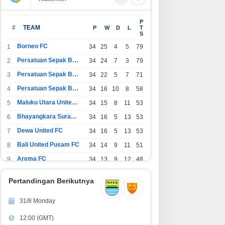
P
#
TEAM
P
W
D
L
T
S
Borneo FC
1
34
25
4
5
79
Persatuan Sepak Bola Indonesia Bandung
2
34
24
7
3
79
Persatuan Sepak Bola Indonesia Jakarta
3
34
22
5
7
71
Persatuan Sepak Bola Surabaya
4
34
16
10
8
58
Maluku Utara United FC
5
34
15
8
11
53
Bhayangkara Surabaya United
6
34
16
5
13
53
Dewa United FC
7
34
16
5
13
53
Bali United Pusam FC
8
34
14
9
11
51
Arema FC
9
34
13
9
12
48
1
Persatuan Sepak Bola Indonesia Tangerang
34
13
6
15
45
0
Pertandingan Berikutnya
1
PSIM Yogyakarta
34
11
12
11
45
1
31/8 Monday
1
Persatuan Sepakbola Indonesia Kediri
34
11
6
17
39
12:00 (GMT)
2