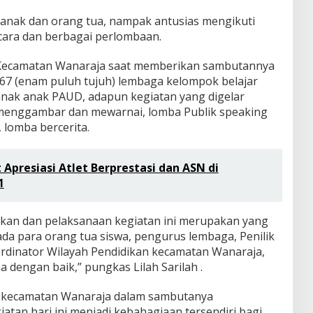
k anak dan orang tua, nampak antusias mengikuti
cara dan berbagai perlombaan.
i Kecamatan Wanaraja saat memberikan sambutannya
 67 (enam puluh tujuh) lembaga kelompok belajar
nak anak PAUD, adapun kegiatan yang digelar
menggambar dan mewarnai, lomba Publik speaking
 lomba bercerita.
t Apresiasi Atlet Berprestasi dan ASN di
1
rakan dan pelaksanaan kegiatan ini merupakan yang
pada para orang tua siswa, pengurus lembaga, Penilik
rdinator Wilayah Pendidikan kecamatan Wanaraja,
a dengan baik,” pungkas Lilah Sarilah .
an kecamatan Wanaraja dalam sambutanya
atan hari ini menjadi kebahagiaan tersendiri bagi