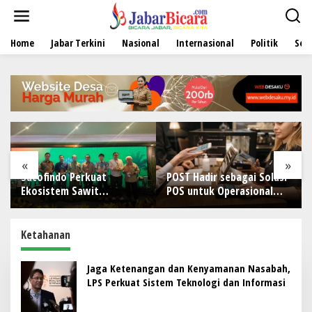
L
e
w
Home
Jabar Terkini
Nasional
Internasional
Politik
Sen
a
t
i
k
e
k
o
n
t
e
«
»
n
Sucofindo Perkuat
POST Hadir sebagai Solusi
Ekosistem Sawit
POS untuk Operasional
Berkelanjutan melalui
Restoran
Circular Economy
Ketahanan
Jaga Ketenangan dan Kenyamanan Nasabah,
LPS Perkuat Sistem Teknologi dan Informasi