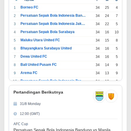
Borneo FC
1
34
25
4
5
Persatuan Sepak Bola Indonesia Bandung
2
34
24
7
3
Persatuan Sepak Bola Indonesia Jakarta
3
34
22
5
7
Persatuan Sepak Bola Surabaya
4
34
16
10
8
Maluku Utara United FC
5
34
15
8
11
Bhayangkara Surabaya United
6
34
16
5
13
Dewa United FC
7
34
16
5
13
Bali United Pusam FC
8
34
14
9
11
Arema FC
9
34
13
9
12
Persatuan Sepak Bola Indonesia Tangerang
10
34
13
6
15
PSIM Yogyakarta
11
34
11
12
11
Pertandingan Berikutnya
Persatuan Sepakbola Indonesia Kediri
12
34
11
6
17
31/8 Monday
Perserikatan Sepak Bola Indonesia Jepara
13
34
9
9
16
12:00 (GMT)
Madura United FC
14
34
9
8
17
Persatuan Sepakbola Makassar
15
34
8
10
16
AFC Cup
Persatuan Sepak Bola Indonesia Bandung vs Manila Digger FC
Persis Solo
16
34
8
10
16