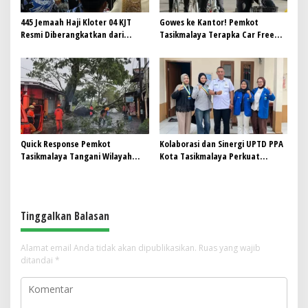
445 Jemaah Haji Kloter 04 KJT
Gowes ke Kantor! Pemkot
Resmi Diberangkatkan dari
Tasikmalaya Terapka Car Free
Gedung Dakwah Islamiyah
Day untuk ASN
Quick Response Pemkot
Kolaborasi dan Sinergi UPTD PPA
Tasikmalaya Tangani Wilayah
Kota Tasikmalaya Perkuat
Terdampak Cuaca Ekstrem
Perlindungan Perempuan dan
Anak
Tinggalkan Balasan
Alamat email Anda tidak akan dipublikasikan.
Ruas yang wajib
ditandai
*