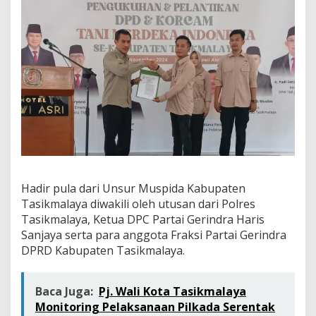
p
a
t
e
n
T
a
s
i
k
m
a
l
a
y
Hadir pula dari Unsur Muspida Kabupaten
a
Tasikmalaya diwakili oleh utusan dari Polres
Tasikmalaya, Ketua DPC Partai Gerindra Haris
Sanjaya serta para anggota Fraksi Partai Gerindra
DPRD Kabupaten Tasikmalaya.
Baca Juga:
Pj. Wali Kota Tasikmalaya
Monitoring Pelaksanaan Pilkada Serentak