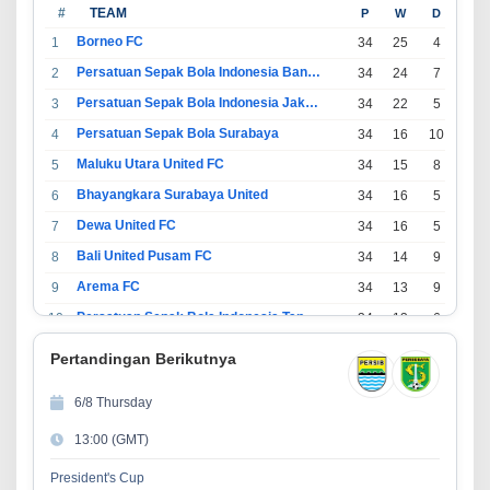
#
TEAM
P
W
D
L
Borneo FC
1
34
25
4
5
Persatuan Sepak Bola Indonesia Bandung
2
34
24
7
3
Persatuan Sepak Bola Indonesia Jakarta
3
34
22
5
7
Persatuan Sepak Bola Surabaya
4
34
16
10
8
Maluku Utara United FC
5
34
15
8
11
Bhayangkara Surabaya United
6
34
16
5
13
Dewa United FC
7
34
16
5
13
Bali United Pusam FC
8
34
14
9
11
Arema FC
9
34
13
9
12
Persatuan Sepak Bola Indonesia Tangerang
10
34
13
6
15
PSIM Yogyakarta
11
34
11
12
11
Pertandingan Berikutnya
Persatuan Sepakbola Indonesia Kediri
12
34
11
6
17
6/8 Thursday
Perserikatan Sepak Bola Indonesia Jepara
13
34
9
9
16
13:00 (GMT)
Madura United FC
14
34
9
8
17
Persatuan Sepakbola Makassar
15
34
8
10
16
President's Cup