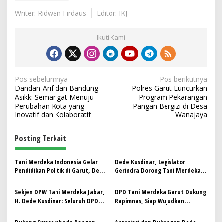
Writer: Ridwan Firdaus
Editor: IKJ
Ikuti Kami
N
Pos sebelumnya
Pos berikutnya
Dandan-Arif dan Bandung
Polres Garut Luncurkan
a
Asikk: Semangat Menuju
Program Pekarangan
v
Perubahan Kota yang
Pangan Bergizi di Desa
Inovatif dan Kolaboratif
Wanajaya
i
g
Posting Terkait
a
s
Tani Merdeka Indonesia Gelar
Dede Kusdinar, Legislator
Pendidikan Politik di Garut, Dede
Gerindra Dorong Tani Merdeka
i
Kusdinar Ajak Petani Dukung
Kawal Ketahanan Pangan
p
Program Prabowo dan
Nasional
Sekjen DPW Tani Merdeka Jabar,
DPD Tani Merdeka Garut Dukung
Sinkronisasi dengan MBG
H. Dede Kusdinar: Seluruh DPD
Rapimnas, Siap Wujudkan
o
Harus Kerahkan Anggota ke
Swasembada Pangan Bersama
s
Rapimnas
Presiden Prabowo