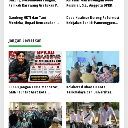
Dukung Swasembada Pangan,
Apresiasi dan Dukungan Dede
Pemkab Karawang Gratiskan PBB
Kusdinar, S.E., Anggota DPRD
untuk Areal Sawah
Provinsi Jawa Barat & Sekretaris
Jenderal Tani Merdeka Indonesia
Gandeng HKTI dan Tani
Dede Kusdinar Dorong Reformasi
Jawa Barat
Merdeka, Unpad Rencanakan
Kebijakan Tani di Pameungpeuk:
Garut Jadi Lumbung Rami
Petani Harus Jadi Pilar Ekonomi
Nasional
Desa
Jangan Lewatkan
BPKAD Jangan Cuma Mencatat,
Kolaborasi Dinas LH Kota
GMNI Tuntut Aset Kota
Tasikmalaya dan Universitas
Meningkatkan PAD untuk
Mayasari Bakti untuk
menggerakan Ekonomi Lokal
Pengelolaan Sampah
Berkelanjutan