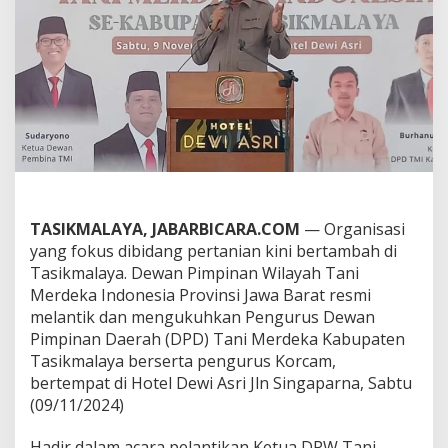
i
a
w
a
n
,
L
a
n
t
i
k
d
TASIKMALAYA, JABARBICARA.COM
— Organisasi
a
yang fokus dibidang pertanian kini bertambah di
n
Tasikmalaya. Dewan Pimpinan Wilayah Tani
K
u
Merdeka Indonesia Provinsi Jawa Barat resmi
k
melantik dan mengukuhkan Pengurus Dewan
u
Pimpinan Daerah (DPD) Tani Merdeka Kabupaten
h
Tasikmalaya berserta pengurus Korcam,
k
a
bertempat di Hotel Dewi Asri Jln Singaparna, Sabtu
n
(09/11/2024)
D
P
Hadir dalam acara pelantikan Ketua DPW Tani