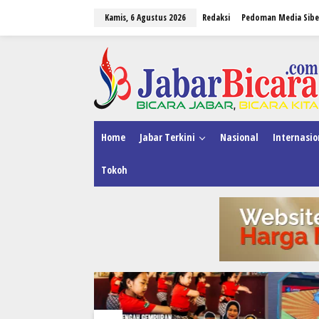
L
Kamis, 6 Agustus 2026
Redaksi
Pedoman Media Sibe
e
w
a
tutup
t
i
k
e
k
o
n
Home
Jabar Terkini
Nasional
Internasio
t
e
Tokoh
n