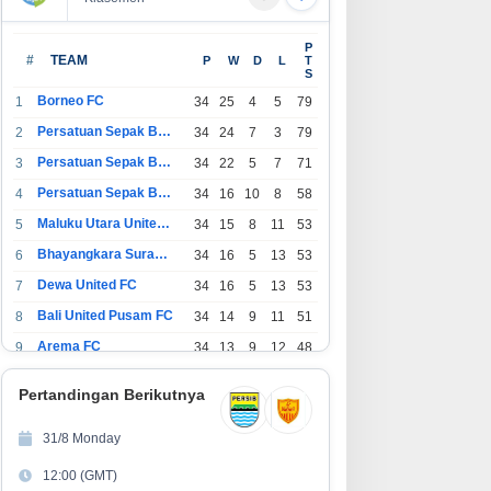
biasaan Finansial yang Bisa
Mengusung Sustainable dan
P
mulai di Usia 20-an
Smart Living, NARALOKA 2026
#
TEAM
P
W
D
L
T
S
Hadirkan Karya Terbaik
Mahasiswa BINUS @Malang
Borneo FC
1
34
25
4
5
79
Persatuan Sepak Bola Indonesia Bandung
2
34
24
7
3
79
Persatuan Sepak Bola Indonesia Jakarta
3
34
22
5
7
71
Persatuan Sepak Bola Surabaya
4
34
16
10
8
58
Maluku Utara United FC
5
34
15
8
11
53
Bhayangkara Surabaya United
6
34
16
5
13
53
Dewa United FC
7
34
16
5
13
53
Bali United Pusam FC
8
34
14
9
11
51
Arema FC
9
34
13
9
12
48
1
Persatuan Sepak Bola Indonesia Tangerang
34
13
6
15
45
0
Pertandingan Berikutnya
1
PSIM Yogyakarta
34
11
12
11
45
1
31/8 Monday
1
Persatuan Sepakbola Indonesia Kediri
34
11
6
17
39
12:00 (GMT)
2