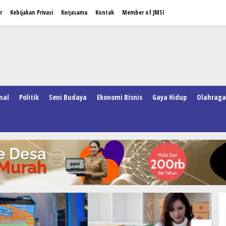
r
Kebijakan Privasi
Kerjasama
Kontak
Member of JMSI
nal
Politik
Seni Budaya
Ekonomi Bisnis
Gaya Hidup
Olahraga