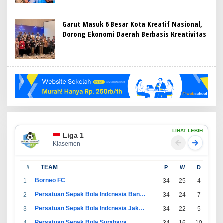
Garut Masuk 6 Besar Kota Kreatif Nasional,
Dorong Ekonomi Daerah Berbasis Kreativitas
LIHAT LEBIH
Liga 1
Klasemen
#
TEAM
P
W
D
L
Borneo FC
1
34
25
4
5
Persatuan Sepak Bola Indonesia Bandung
2
34
24
7
3
Persatuan Sepak Bola Indonesia Jakarta
3
34
22
5
7
Persatuan Sepak Bola Surabaya
4
34
16
10
8