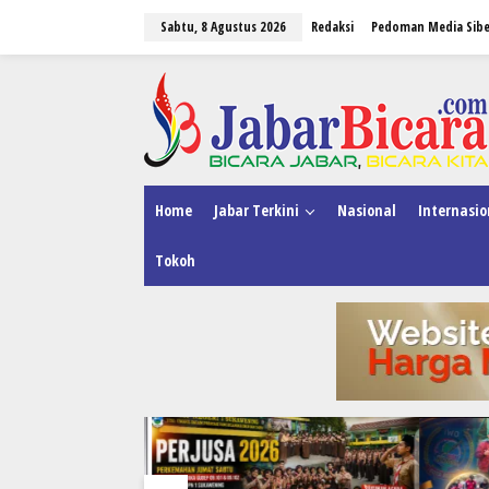
L
Sabtu, 8 Agustus 2026
Redaksi
Pedoman Media Sibe
e
w
a
tutup
t
i
k
e
k
o
n
Home
Jabar Terkini
Nasional
Internasio
t
e
Tokoh
n