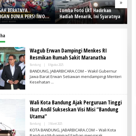
»
AH BERATNYA
Lomba Foto LRT Hadirkan
H
AN DUNIA PERS! IWO
Hadiah Menarik, Ini Syaratnya
D
ia Kota Bekasi Rayakan
Ke
4 dengan Doa, Tabur
Pe
an Aksi Sosial Sarat
tha
Wagub Erwan Dampingi Menkes RI
Resmikan Rumah Sakit Maranatha
Bandung
|
8 Agustus 2025
O
L
BANDUNG, JABARBICARA.COM – Wakil Gubernur
E
Jawa Barat Erwan Setiawan mendampingi Menteri
H
Kesehatan
A
D
M
I
N
Wali Kota Bandung Ajak Perguruan Tinggi
Ikut Andil Sukseskan Visi Misi “Bandung
Utama”
Bandung
|
3 Maret 2025
O
L
KOTA BANDUNG, JABARBICARA.COM – Wali Kota
E
Bandung Muhammad Farhan mengajak