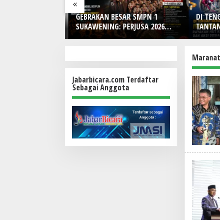
«
Blue Hybrid x
GEBRAKAN BESAR SMPN 1
DI TENG
r Limited Edition
SUKAWENING: PERJUSA 2026
TANTANG
ain Look Retro-
TEMPA KARAKTER, DISIPLIN,
Indones
DAN JIWA KEPANDUAN SISWA
HUT Ke-
Bunga, d
Marana
Makna
Jabarbicara.com Terdaftar
Sebagai Anggota