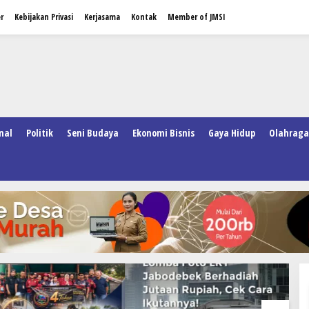
r
Kebijakan Privasi
Kerjasama
Kontak
Member of JMSI
nal
Politik
Seni Budaya
Ekonomi Bisnis
Gaya Hidup
Olahraga