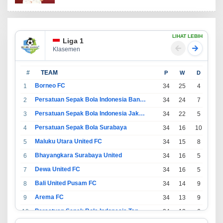
LIHAT LEBIH
Liga 1
Klasemen
#
TEAM
P
W
D
L
Borneo FC
1
34
25
4
5
Persatuan Sepak Bola Indonesia Bandung
2
34
24
7
3
Persatuan Sepak Bola Indonesia Jakarta
3
34
22
5
7
Persatuan Sepak Bola Surabaya
4
34
16
10
8
Maluku Utara United FC
5
34
15
8
11
Bhayangkara Surabaya United
6
34
16
5
13
Dewa United FC
7
34
16
5
13
Bali United Pusam FC
8
34
14
9
11
Arema FC
9
34
13
9
12
Persatuan Sepak Bola Indonesia Tangerang
10
34
13
6
15