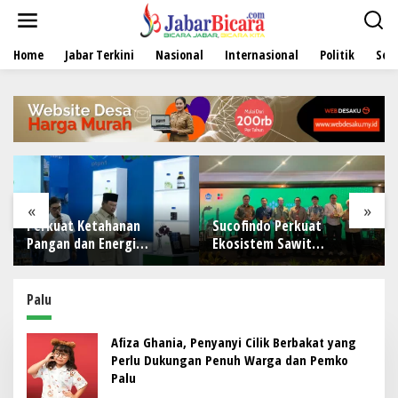
L
e
w
Home
Jabar Terkini
Nasional
Internasional
Politik
Sen
a
t
i
k
e
k
o
n
t
e
«
»
n
Perkuat Ketahanan
Sucofindo Perkuat
Pangan dan Energi
Ekosistem Sawit
Nasional, Presiden
Berkelanjutan melalui
Prabowo Tinjau Hilirisasi
Circular Economy
Bioetanol PTPN I
Palu
(Persero), Subholding
Perkebunan Nusantara
Afiza Ghania, Penyanyi Cilik Berbakat yang
Perlu Dukungan Penuh Warga dan Pemko
Palu