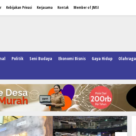
r
Kebijakan Privasi
Kerjasama
Kontak
Member of JMSI
nal
Politik
Seni Budaya
Ekonomi Bisnis
Gaya Hidup
Olahraga