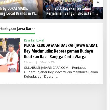
»
NE by LOKALMADE,
ConnectX Rayakan Setahun
Pe
ing Local Brands in PIK
Perjalanan Bangun Ekosistem
Le
Lewat Founder dan Builder
B
Summit 2026
T
ebudayaan Jawa Barat
Kearifan Lokal
PEKAN KEBUDAYAAN DAERAH JAWA BARAT,
Bey Machmudin: Keberagaman Budaya
Kuatkan Rasa Bangga Cinta Warga
Sukabumi
|
15 Desember 2024
O
L
SUKABUMI, JABARBICARA.COM – Penjabat
E
Gubernur Jabar Bey Machmudin membuka Pekan
H
Kebudayaan Daerah
A
D
M
I
N