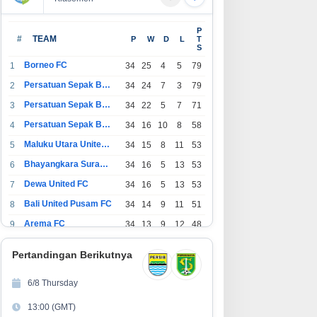
rtamina Foundation Bekali
SUCOFINDO Perkuat Ekosistem
P
bih dari 500 Calon Awardee
Perkeretaapian Nasional di
#
TEAM
P
W
D
L
T
S
easiswa Sobat Bumi Hadapi
RailwayTech Indonesia 2026
ahap Wawancara
Borneo FC
1
34
25
4
5
79
Persatuan Sepak Bola Indonesia Bandung
2
34
24
7
3
79
Persatuan Sepak Bola Indonesia Jakarta
3
34
22
5
7
71
Persatuan Sepak Bola Surabaya
4
34
16
10
8
58
Maluku Utara United FC
5
34
15
8
11
53
Bhayangkara Surabaya United
6
34
16
5
13
53
Dewa United FC
7
34
16
5
13
53
Bali United Pusam FC
8
34
14
9
11
51
Arema FC
9
34
13
9
12
48
1
Persatuan Sepak Bola Indonesia Tangerang
34
13
6
15
45
0
Pertandingan Berikutnya
1
PSIM Yogyakarta
34
11
12
11
45
1
6/8 Thursday
1
Persatuan Sepakbola Indonesia Kediri
34
11
6
17
39
13:00 (GMT)
2