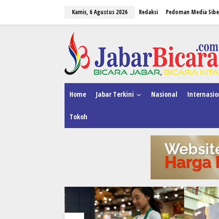
L
Kamis, 6 Agustus 2026
Redaksi
Pedoman Media Sibe
e
w
a
tutup
t
i
k
e
k
o
n
Home
Jabar Terkini
Nasional
Internasio
t
e
Tokoh
n