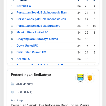
Borneo FC
1
34
25
4
5
Persatuan Sepak Bola Indonesia Bandung
2
34
24
7
3
Persatuan Sepak Bola Indonesia Jakarta
3
34
22
5
7
Persatuan Sepak Bola Surabaya
4
34
16
10
8
Maluku Utara United FC
5
34
15
8
11
Bhayangkara Surabaya United
6
34
16
5
13
Dewa United FC
7
34
16
5
13
Bali United Pusam FC
8
34
14
9
11
Arema FC
9
34
13
9
12
Persatuan Sepak Bola Indonesia Tangerang
10
34
13
6
15
PSIM Yogyakarta
11
34
11
12
11
Pertandingan Berikutnya
Persatuan Sepakbola Indonesia Kediri
12
34
11
6
17
31/8 Monday
Perserikatan Sepak Bola Indonesia Jepara
13
34
9
9
16
12:00 (GMT)
Madura United FC
14
34
9
8
17
Persatuan Sepakbola Makassar
15
34
8
10
16
AFC Cup
Persatuan Sepak Bola Indonesia Bandung vs Manila Digger FC
Persis Solo
16
34
8
10
16