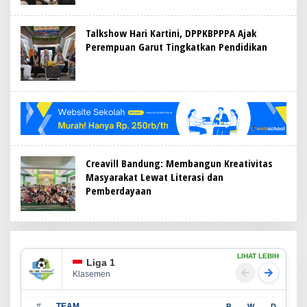
Talkshow Hari Kartini, DPPKBPPPA Ajak
Perempuan Garut Tingkatkan Pendidikan
Creavill Bandung: Membangun Kreativitas
Masyarakat Lewat Literasi dan
Pemberdayaan
LIHAT LEBIH
Liga 1
Klasemen
#
TEAM
P
W
D
L