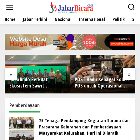
L
e
w
Home
Jabar Terkini
Nasional
Internasional
Politik
Sen
a
t
i
k
e
k
o
n
t
e
«
»
n
Sucofindo Perkuat
POST Hadir sebagai Solusi
Ekosistem Sawit
POS untuk Operasional
Berkelanjutan melalui
Restoran
Circular Economy
Pemberdayaan
25 Tenaga Pendamping Kegiatan Sarana dan
Prasarana Kelurahan dan Pemberdayaan
Masyarakat Kelurahan, Hari Ini Dilantik