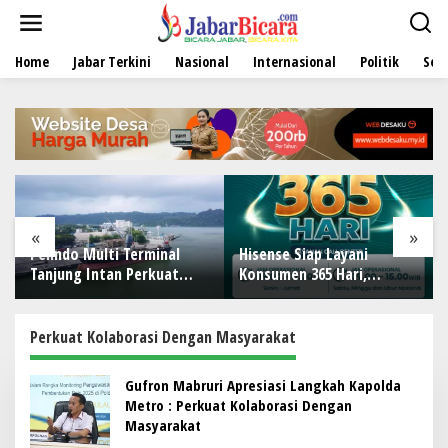
L
e
w
Home
Jabar Terkini
Nasional
Internasional
Politik
Sen
a
t
i
k
e
k
o
n
t
e
«
»
n
Pelindo Multi Terminal
Hisense Siap Layani
Tanjung Intan Perkuat
Konsumen 365 Hari,
Kinerja Operasional
Tambah Jadwal Layanan
Pelabuhan
Call Center Hisense Care
Perkuat Kolaborasi Dengan Masyarakat
Gufron Mabruri Apresiasi Langkah Kapolda
Metro : Perkuat Kolaborasi Dengan
Masyarakat