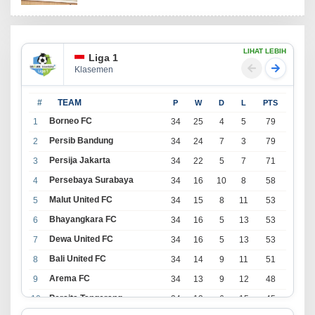
LIHAT LEBIH
Liga 1
Klasemen
#
TEAM
P
W
D
L
PTS
Borneo FC
1
34
25
4
5
79
Persib Bandung
2
34
24
7
3
79
Persija Jakarta
3
34
22
5
7
71
Persebaya Surabaya
4
34
16
10
8
58
Malut United FC
5
34
15
8
11
53
Bhayangkara FC
6
34
16
5
13
53
Dewa United FC
7
34
16
5
13
53
Bali United FC
8
34
14
9
11
51
Arema FC
9
34
13
9
12
48
Persita Tangerang
10
34
13
6
15
45