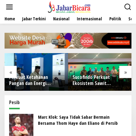
L
e
w
Home
Jabar Terkini
Nasional
Internasional
Politik
Sen
a
t
i
k
e
k
o
n
t
e
«
»
n
n
Sucofindo Perkuat
POST Hadir sebagai Sol
Ekosistem Sawit
POS untuk Operasional
Berkelanjutan melalui
Restoran
irisasi
Circular Economy
Pesib
ding
tara
Marc Klok: Saya Tidak Sabar Bermain
Bersama Thom Haye dan Eliano di Persib