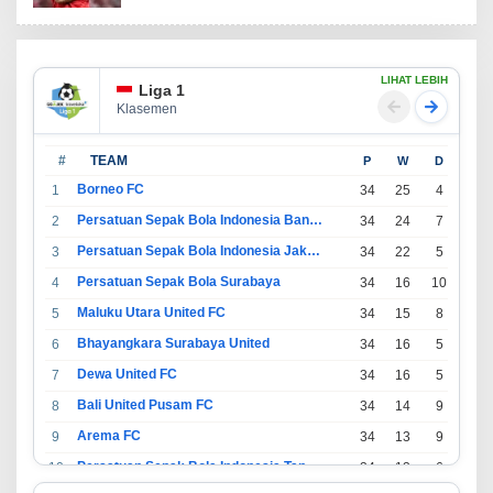
LIHAT LEBIH
Liga 1
Klasemen
#
TEAM
P
W
D
L
Borneo FC
1
34
25
4
5
Persatuan Sepak Bola Indonesia Bandung
2
34
24
7
3
Persatuan Sepak Bola Indonesia Jakarta
3
34
22
5
7
Persatuan Sepak Bola Surabaya
4
34
16
10
8
Maluku Utara United FC
5
34
15
8
11
Bhayangkara Surabaya United
6
34
16
5
13
Dewa United FC
7
34
16
5
13
Bali United Pusam FC
8
34
14
9
11
Arema FC
9
34
13
9
12
Persatuan Sepak Bola Indonesia Tangerang
10
34
13
6
15