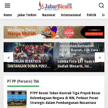
L
e
w
Home
Jabar Terkini
Nasional
Internasional
Politik
Sen
a
t
i
k
e
k
o
n
t
e
«
»
n
Lomba Foto LRT Hadirkan
Holding Perkebunan
S!
Hadiah Menarik, Ini
Nusantara Dukung
Syaratnya
Penciptaan Lapangan
-4
Kerja, PTPN I Serap 15–20
ga,
Ribu Pekerja di Pabrik
PT PP (Persero) Tbk
Tembakau
PTPP Resmi Teken Kontrak Tiga Proyek Besar
Kelembagaan Negara di IKN, Perkuat Peran
Strategis dalam Pembangunan Nusantara