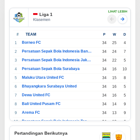
LIHAT LEBIH
Liga 1
Klasemen
#
TEAM
P
W
D
L
Borneo FC
1
34
25
4
5
Persatuan Sepak Bola Indonesia Bandung
2
34
24
7
3
Persatuan Sepak Bola Indonesia Jakarta
3
34
22
5
7
Persatuan Sepak Bola Surabaya
4
34
16
10
8
Maluku Utara United FC
5
34
15
8
11
Bhayangkara Surabaya United
6
34
16
5
13
Dewa United FC
7
34
16
5
13
Bali United Pusam FC
8
34
14
9
11
Arema FC
9
34
13
9
12
Persatuan Sepak Bola Indonesia Tangerang
10
34
13
6
15
PSIM Yogyakarta
11
34
11
12
11
Pertandingan Berikutnya
Persatuan Sepakbola Indonesia Kediri
12
34
11
6
17