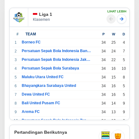
LIHAT LEBIH
Liga 1
Klasemen
#
TEAM
P
W
D
L
Borneo FC
1
34
25
4
5
Persatuan Sepak Bola Indonesia Bandung
2
34
24
7
3
Persatuan Sepak Bola Indonesia Jakarta
3
34
22
5
7
Persatuan Sepak Bola Surabaya
4
34
16
10
8
Maluku Utara United FC
5
34
15
8
11
Bhayangkara Surabaya United
6
34
16
5
13
Dewa United FC
7
34
16
5
13
Bali United Pusam FC
8
34
14
9
11
Arema FC
9
34
13
9
12
Persatuan Sepak Bola Indonesia Tangerang
10
34
13
6
15
PSIM Yogyakarta
11
34
11
12
11
Pertandingan Berikutnya
Persatuan Sepakbola Indonesia Kediri
12
34
11
6
17