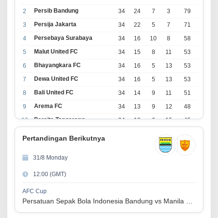
Persib Bandung
2
34
24
7
3
79
Persija Jakarta
3
34
22
5
7
71
Persebaya Surabaya
4
34
16
10
8
58
Malut United FC
5
34
15
8
11
53
Bhayangkara FC
6
34
16
5
13
53
Dewa United FC
7
34
16
5
13
53
Bali United FC
8
34
14
9
11
51
Arema FC
9
34
13
9
12
48
Persita Tangerang
10
34
13
6
15
45
PSIM Yogyakarta
11
34
11
12
11
45
Pertandingan Berikutnya
Persik Kediri
12
34
11
6
17
39
31/8 Monday
Persijap Jepara
13
34
9
9
16
36
12:00 (GMT)
Madura United FC
14
34
9
8
17
35
PSM Makassar
15
34
8
10
16
34
AFC Cup
Persatuan Sepak Bola Indonesia Bandung vs Manila Digger FC
Persis Solo
16
34
8
10
16
34
Semen Padang FC
17
34
5
5
24
20