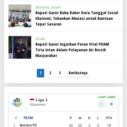
Ekonomi
,
Sosial
Bupati Garut Buka Rakor Data Tunggal Sosial
Ekonomi, Tekankan Akurasi untuk Bantuan
Tepat Sasaran
Sosial
Bupati Garut Ingatkan Peran Vital PDAM
Tirta Intan dalam Pelayanan Air Bersih
Masyarakat
1
2
3
Berikutnya
LIHAT LEBIH
Liga 1
Klasemen
#
TEAM
P
W
D
L
PTS
Borneo FC
1
34
25
4
5
79