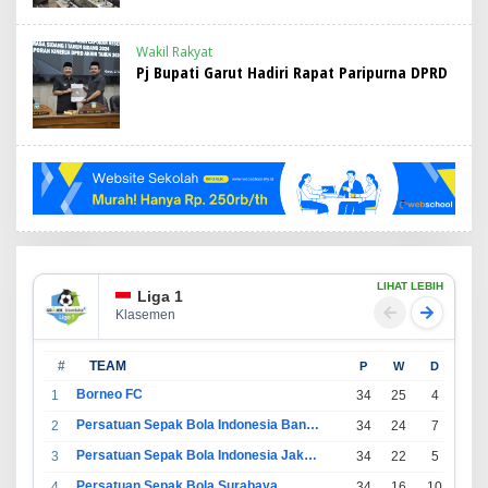
Wakil Rakyat
Pj Bupati Garut Hadiri Rapat Paripurna DPRD
LIHAT LEBIH
Liga 1
Klasemen
#
TEAM
P
W
D
L
Borneo FC
1
34
25
4
5
Persatuan Sepak Bola Indonesia Bandung
2
34
24
7
3
Persatuan Sepak Bola Indonesia Jakarta
3
34
22
5
7
Persatuan Sepak Bola Surabaya
4
34
16
10
8