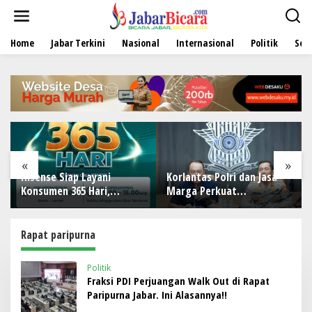
L
e
w
Home
Jabar Terkini
Nasional
Internasional
Politik
Sen
a
t
i
k
e
k
o
n
t
e
«
»
n
Hisense Siap Layani
Korlantas Polri dan Jasa
Konsumen 365 Hari,
Marga Perkuat
Tambah Jadwal Layanan
Kolaborasi, Bahas
Call Center Hisense Care
Digitalisasi, Nataru
hingga Penertiban ODOL
Rapat paripurna
Politik
Fraksi PDI Perjuangan Walk Out di Rapat
Paripurna Jabar. Ini Alasannya!!